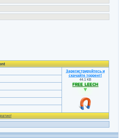
ent
Зарегистрируйтесь и
скачайте торрент
!
44.1 KB
ратио!