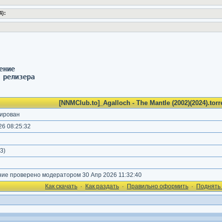
4):
ение 
 релизера
[NNMClub.to]_Agalloch - The Mantle (2002)(2024).torr
ирован
6 08:25:32
)
3
)
е проверено модератором 30 Апр 2026 11:32:40
Как cкачать
·
Как раздать
·
Правильно оформить
·
Поднять 