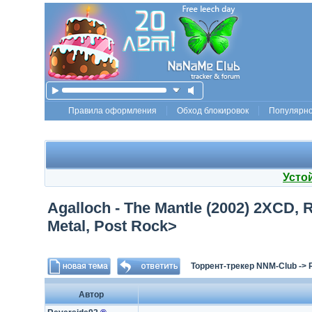
Правила оформления
Обход блокировок
Популярн
Усто
Agalloch - The Mantle (2002) 2XCD, 
Metal, Post Rock>
Торрент-трекер NNM-Club
->
Автор