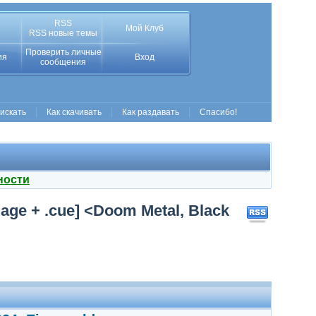
RSS
Мой Клуб
RSS новые темы
Проверить личные
ия
Вход
сообщения
 искать
Как скачивать
Как раздавать
Спасибо!
ности
mage + .cue] <Doom Metal, Black