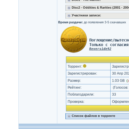
Disc2 - Oddities & Rarities (2001 - 200
Участники записи:
Время раздачи:
до появления 3-5 скачавших
Поглощение/вытесн
Только с согласия
Reverside92
Торрент:
Зарегистр
Зарегистрирован:
30 Апр 202
Размер:
1.03 GB
(
Рейтинг:
(Голосов:
Поблагодарили:
33
Проверка:
Оформлени
Список файлов в торренте