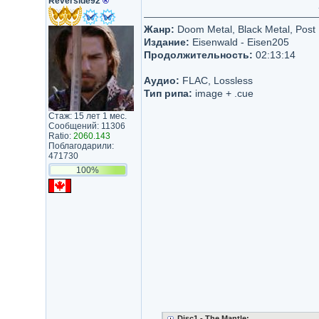
Reverside92
®
Жанр:
Doom Metal, Black Metal, Post
Издание:
Eisenwald - Eisen205
Продолжительность:
02:13:14
Аудио:
FLAC, Lossless
Тип рипа:
image + .cue
Стаж: 15 лет 1 мес.
Сообщений: 11306
Ratio:
2060.143
Поблагодарили:
471730
100%
Disc1 - The Mantle: