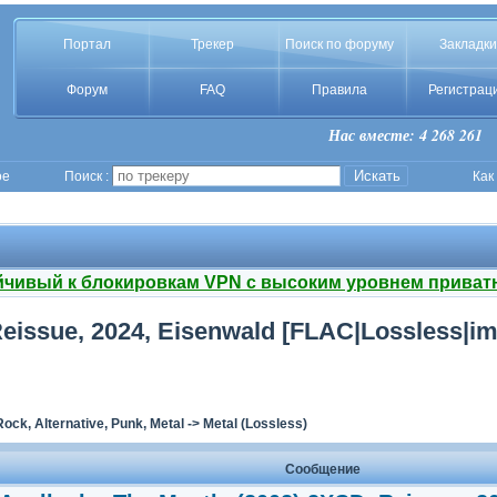
Портал
Трекер
Поиск по форуму
Закладки
Форум
FAQ
Правила
Регистрац
Нас вместе: 4 268 261
ое
Поиск :
Как
йчивый к блокировкам VPN с высоким уровнем приват
Reissue, 2024, Eisenwald [FLAC|Lossless|i
Rock, Alternative, Punk, Metal
->
Metal (Lossless)
Сообщение