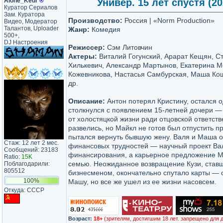
Alone_Kedr
®
Универ. 15 лет спустя (20
Куратор Сериалов
Зам. Куратора
Производство:
Россия | «Norm Production»
Видео, Модератор
Талантов, Uploader
Жанр:
Комедия
500+,
DJ Настроения
Режиссер:
Сэм Литовчин
Актеры:
Виталий Гогунский, Арарат Кещян, С
Хилькевич, Александр Мартынов, Екатерина 
Кожевникова, Настасья Самбурская, Маша Ко
др.
Описание:
Антон потерял Кристину, остался 
столкнулся с появлением 15-летней дочери —
от холостяцкой жизни ради отцовской ответст
развелись, но Майкл не готов был отпустить 
пытался вернуть бывшую жену. Валя и Маша ок
Стаж: 12 лет 2 мес.
финансовых трудностей — научный проект Ва
Сообщений: 23183
финансирования, а карьерное предложение М
Ratio:
15K
семью. Неожиданное возвращение Кузи, став
Поблагодарили:
805512
бизнесменом, окончательно спутало карты — 
100%
Машу, но все же ушел из ее жизни насовсем.
Откуда: CCCP
Возраст:
18+
(зрителям, достигшим 18 лет. запрещено для 