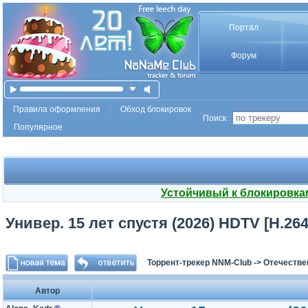
Портал
Форум
Правила оформления
Обход блокировок
Поиск :
Популярное
Устойчивый к блокировка
Универ. 15 лет спустя (2026) HDTV [H.264/
Торрент-трекер NNM-Club
->
Отечестве
Автор