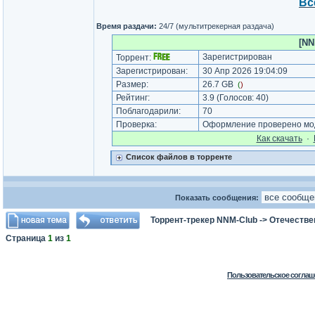
Вс
Время раздачи:
24/7 (мультитрекерная раздача)
[NN
Зарегистрирован
Торрент:
Зарегистрирован:
30 Апр 2026 19:04:09
Размер:
26.7 GB
(
)
Рейтинг:
3.9
(Голосов:
40
)
Поблагодарили:
70
Проверка:
Оформление проверено мод
Как cкачать
·
Список файлов в торренте
Показать сообщения:
Торрент-трекер NNM-Club
->
Отечестве
Страница
1
из
1
Пользовательское соглаш