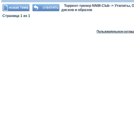
Торрент-трекер NNM-Club
->
Утилиты, 
дисков и образов
Страница
1
из
1
Пользовательское соглаш