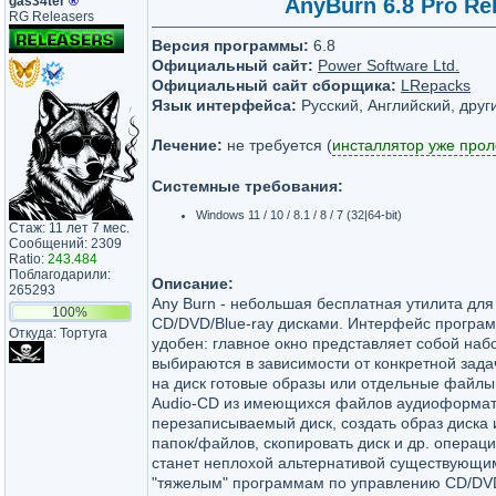
gas34ter
®
AnyBurn 6.8 Pro ReP
RG Releasers
Версия программы:
6.8
Официальный сайт:
Power Software Ltd.
Официальный сайт сборщика:
LRepacks
Язык интерфейса:
Русский, Английский, друг
Лечение:
не требуется (
инсталлятор уже про
Системные требования:
Windows 11 / 10 / 8.1 / 8 / 7 (32|64-bit)
Стаж: 11 лет 7 мес.
Сообщений: 2309
Ratio:
243.484
Поблагодарили:
Описание:
265293
Any Burn - небольшая бесплатная утилита для
100%
CD/DVD/Blue-ray дисками. Интерфейс програ
Откуда: Тортуга
удобен: главное окно представляет собой наб
выбираются в зависимости от конкретной зада
на диск готовые образы или отдельные файлы 
Audio-CD из имеющихся файлов аудиоформата
перезаписываемый диск, создать образ диска
папок/файлов, скопировать диск и др. операци
станет неплохой альтернативой существующи
"тяжелым" программам по управлению CD/DVD/