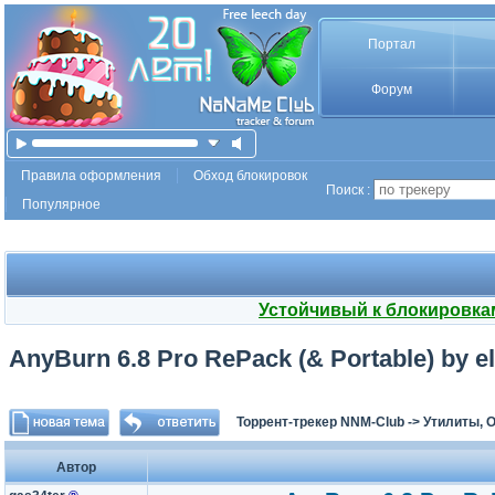
Портал
Форум
Правила оформления
Обход блокировок
Поиск :
Популярное
Устойчивый к блокировка
AnyBurn 6.8 Pro RePack (& Portable) by e
Торрент-трекер NNM-Club
->
Утилиты, 
Автор