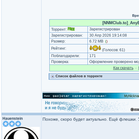
Вре
[NNMClub.to]_AnyBu
Зарегистрирован
Торрент:
Зарегистрирован:
30 Апр 2026 19:14:08
Размер:
6.72 MB
(
)
Рейтинг:
(Голосов:
61
)
Поблагодарили:
171
Проверка:
Оформление проверено мод
Как cкачать
·
Список файлов в торренте
_________________
Hauenstein
Похоже, скоро будет актуально. Ещё флешки. 