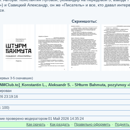
) и Савицкий Александр, он же «Писатель» и все, кто давал интер
се.
Скриншоты:
ервых 3-5 скачавших)
NMClub.to]_Konstantin L., Aleksandr S. - SHturm Bahmuta, pozyivnoy «K
ирован
6 23:19:16
)
:
100
)
е проверено модератором 01 Май 2026 14:35:24
Как cкачать
·
Как раздать
·
Правильно оформить
·
Поднять 