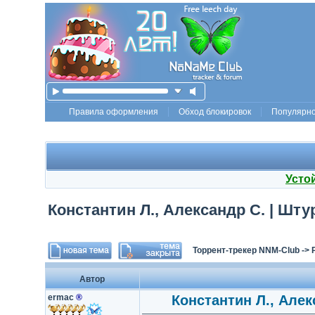
Правила оформления
Обход блокировок
Популярн
Усто
Константин Л., Александр С. | Шту
Торрент-трекер NNM-Club
->
Автор
ermac
®
Константин Л., Алек