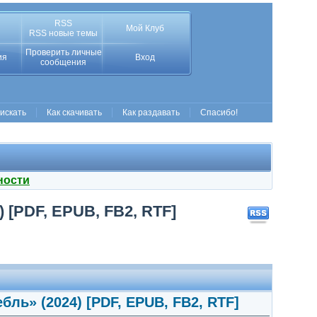
RSS
Мой Клуб
RSS новые темы
Проверить личные
ия
Вход
сообщения
 искать
Как скачивать
Как раздавать
Спасибо!
ности
 [PDF, EPUB, FB2, RTF]
бль» (2024) [PDF, EPUB, FB2, RTF]