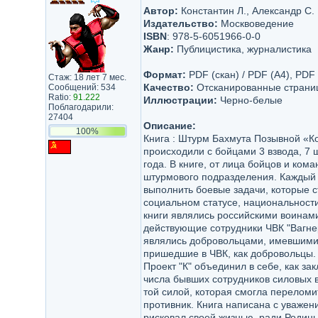
Автор:
Константин Л., Александр С.
Издательство:
Москвоведение
ISBN
: 978-5-6051966-0-0
Жанр:
Публицистика, журналистика
Формат:
PDF (скан) / PDF (A4), PDF
Стаж: 18 лет 7 мес.
Качество:
Отсканированные страниц
Сообщений: 534
Ratio:
91.222
Иллюстрации:
Черно-белые
Поблагодарили:
27404
Описание:
100%
Книга : Штурм Бахмута Позывной «Ко
происходили с бойцами 3 взвода, 7 
года. В книге, от лица бойцов и ком
штурмового подразделения. Каждый 
выполнить боевые задачи, которые с
социальном статусе, национальности
книги являлись российскими воинам
действующие сотрудники ЧВК "Вагне
являлись добровольцами, имевшими
пришедшие в ЧВК, как добровольцы.
Проект "К" объединил в себе, как з
числа бывших сотрудников силовых 
той силой, которая смогла переломит
противник. Книга написана с уважени
рисковал своей жизнью, ради Родины