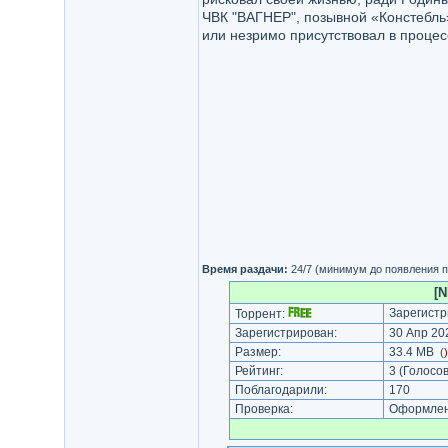
ЧВК "ВАГНЕР", позывной «Констебль»
или незримо присутствовал в процес
Время раздачи:
24/7 (минимум до появления п
[N
Зарегистр
Торрент:
Зарегистрирован:
30 Апр 202
Размер:
33.4 MB
(
Рейтинг:
3
(Голосов
Поблагодарили:
170
Проверка:
Оформлени