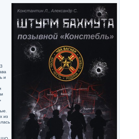
23
ава
ь и
и
ли
ь
ые.
х из
ялась
7 ШО