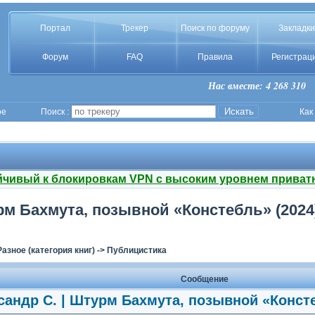
Портал
Трекер
Поиск по форуму
Закладки
Форум
FAQ
Правила
Регистрац
Нас вместе: 4 268 310
ое
Поиск :
Как
йчивый к блокировкам VPN с высоким уровнем приват
рм Бахмута, позывной «Констебль» (2024)
Разное (категория книг)
->
Публицистика
Сообщение
сандр С. | Штурм Бахмута, позывной «Консте