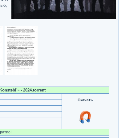
вью,
onstebl'» - 2024.torrent
Скачать
ратио!