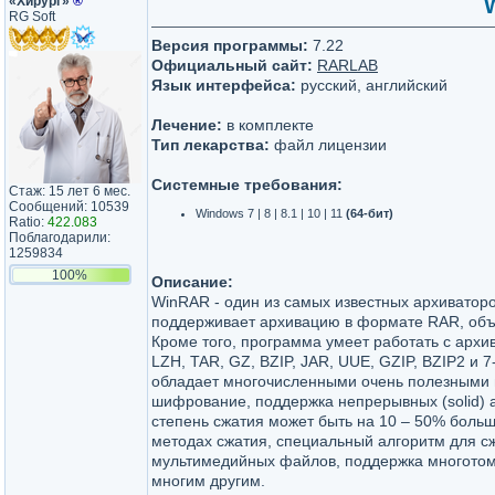
«Хирург»
®
W
RG Soft
Версия программы:
7.22
Официальный сайт:
RARLAB
Язык интерфейса:
русский, английский
Лечение:
в комплекте
Тип лекарства:
файл лицензии
Системные требования:
Стаж: 15 лет 6 мес.
Сообщений: 10539
Windows 7 | 8 | 8.1 | 10 | 11
(64-бит)
Ratio:
422.083
Поблагодарили:
1259834
100%
Описание:
WinRAR - один из самых известных архиваторов
поддерживает архивацию в формате RAR, объ
Кроме того, программа умеет работать с архив
LZH, TAR, GZ, BZIP, JAR, UUE, GZIP, BZIP2 и 7
обладает многочисленными очень полезными 
шифрование, поддержка непрерывных (solid) а
степень сжатия может быть на 10 – 50% боль
методах сжатия, специальный алгоритм для с
мультимедийных файлов, поддержка многотом
многим другим.