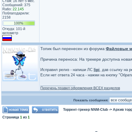
Стаж: 16 лет 5 мес.
Сообщений: 375
Ratio:
22.145
Поблагодарили:
2158
100%
Откуда: 101-й
километр
Топик был перенесен из форума
Файловые м
Причина переноса: На трекере доступна нова
Исправил релиз - напиши ЛС
lipi
, дав ссылку на р
Если нет ответа 24 часа - нажми на кнопку "Обра
_________________
Перечень правил оформления ВСЕХ разделов
Показать сообщения:
Торрент-трекер NNM-Club
->
Архив тор
Страница
1
из
1