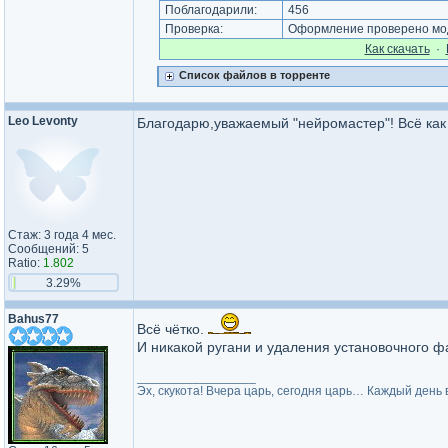
Поблагодарили:
456
Проверка:
Оформление проверено мод
Как cкачать
·
Список файлов в торренте
Leo Levonty
Благодарю,уважаемый "нейромастер"! Всё как 
Стаж: 3 года 4 мес.
Сообщений: 5
Ratio:
1.802
3.29%
Bahus77
Всё чётко.
И никакой ругани и удаления установочного фа
_________________
Эх, скукота! Вчера царь, сегодня царь… Каждый день