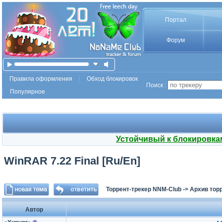
Портал
Форум
Правила оформления
Обход блокировок
Поиск :
Популярное
Устойчивый к блокировка
WinRAR 7.22 Final [Ru/En]
Торрент-трекер NNM-Club
->
Архив тор
Автор