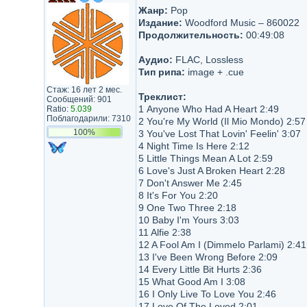
Жанр:
Pop
Издание:
Woodford Music – 860022
Продолжительность:
00:49:08
Аудио:
FLAC, Lossless
Тип рипа:
image + .cue
Стаж: 16 лет 2 мес.
Треклист:
Сообщений: 901
1 Anyone Who Had A Heart 2:49
Ratio:
5.039
Поблагодарили: 7310
2 You're My World (Il Mio Mondo) 2:57
100%
3 You've Lost That Lovin' Feelin' 3:07
4 Night Time Is Here 2:12
5 Little Things Mean A Lot 2:59
6 Love's Just A Broken Heart 2:28
7 Don't Answer Me 2:45
8 It's For You 2:20
9 One Two Three 2:18
10 Baby I'm Yours 3:03
11 Alfie 2:38
12 A Fool Am I (Dimmelo Parlami) 2:41
13 I've Been Wrong Before 2:09
14 Every Little Bit Hurts 2:36
15 What Good Am I 3:08
16 I Only Live To Love You 2:46
17 Love Of The Loved 2:01