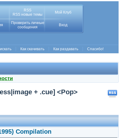
RSS
Мой Клуб
RSS новые темы
Проверить личные
ия
Вход
сообщения
 искать
Как скачивать
Как раздавать
Спасибо!
ности
less|image + .cue] <Pop>
(1995) Compilation