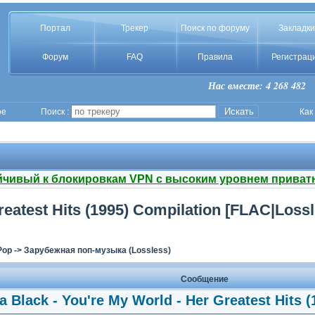
Портал
Трекер
Поиск по форуму
Закладки
Форум
FAQ
Правила
Регистрац
Нас вместе: 4 268 482
ое
Поиск :
Как
йчивый к блокировкам VPN с высоким уровнем приват
Greatest Hits (1995) Compilation [FLAC|Loss
Pop
->
Зарубежная поп-музыка (Lossless)
Сообщение
la Black - You're My World - Her Greatest Hits 