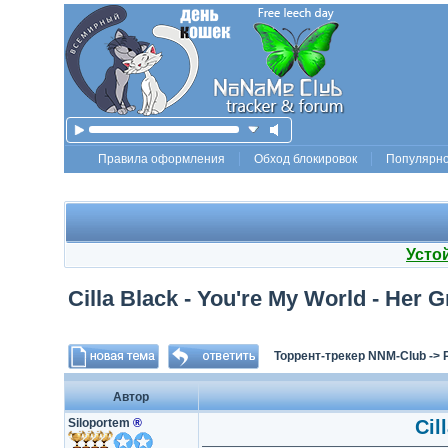
Правила оформления
Обход блокировок
Популярн
Усто
Cilla Black - You're My World - Her 
Торрент-трекер NNM-Club
->
Автор
Siloportem
®
Cil