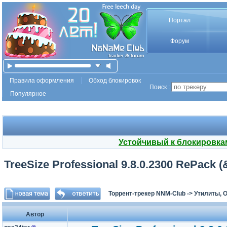
Портал
Форум
Правила оформления
Обход блокировок
Поиск :
Популярное
Устойчивый к блокировка
TreeSize Professional 9.8.0.2300 RePack (
Торрент-трекер NNM-Club
->
Утилиты, 
Автор