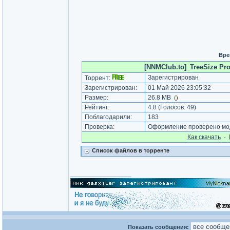
Вре
[NNMClub.to]_TreeSize Prof
Зарегистрирован
Торрент:
Зарегистрирован:
01 Май 2026 23:05:32
Размер:
26.8 MB
(
)
Рейтинг:
4.8
(Голосов:
49
)
Поблагодарили:
183
Проверка:
Оформление проверено мод
Как cкачать
·
Список файлов в торренте
_________________
Показать сообщения: