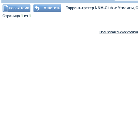
Торрент-трекер NNM-Club
->
Утилиты, 
Страница
1
из
1
Пользовательское соглаш