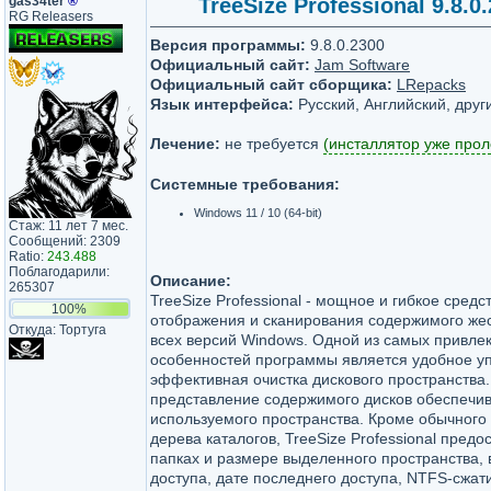
gas34ter
®
TreeSize Professional 9.8.0
RG Releasers
Версия программы:
9.8.0.2300
Официальный сайт:
Jam Software
Официальный сайт сборщика:
LRepacks
Язык интерфейса:
Русский, Английский, друг
Лечение:
не требуется
(инсталлятор уже прол
Системные требования:
Windows 11 / 10 (64-bit)
Стаж: 11 лет 7 мес.
Сообщений: 2309
Ratio:
243.488
Поблагодарили:
Описание:
265307
TreeSize Professional - мощное и гибкое средс
100%
отображения и сканирования содержимого жес
Откуда: Тортуга
всех версий Windows. Одной из самых привле
особенностей программы является удобное у
эффективная очистка дискового пространства
представление содержимого дисков обеспечи
используемого пространства. Кроме обычного
дерева каталогов, TreeSize Professional пред
папках и размере выделенного пространства, 
доступа, дате последнего доступа, NTFS-сжат