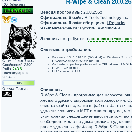
gas34ter
®
R-Wipe & Clean 20.0.25
RG Releasers
Версия программы:
20.0.2558
Официальный сайт:
R-Tools Technology Inc.
Официальный сайт сборщика:
LRepacks
Язык интерфейса:
Русский, Английский
Лечение:
не требуется (
инсталлятор уже про
Системные требования:
Windows 7 / 8.1 / 10 / 11 (32/64 bit) or Windows Serve
Стаж: 11 лет 7 мес.
R2/2016/2019/2022/2025 (64 bit)
An Intel-compatible platform with a CPU at least 1.5 GH
Сообщений: 2309
RAM: 1 GB or more
Ratio:
243.6
HDD space: 50 MB
Поблагодарили:
265428
100%
Откуда: Тортуга
Описание:
R-Wipe & Clean - программа для невосстанов
жесткого диска с широкими возможностями. С
очистка файла подкачки и файлов .dat (в т.ч. 
удаление записей в MFT и многое другое, что
уничтожения следов деятельности за компьют
свободного места на диске (включая удаление
ранее удаленных файлов), R-Wipe & Clean так