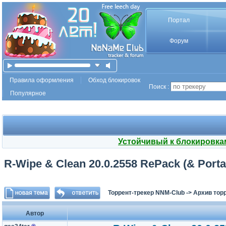
Портал
Форум
Правила оформления
Обход блокировок
Поиск :
Популярное
Устойчивый к блокировка
R-Wipe & Clean 20.0.2558 RePack (& Porta
Торрент-трекер NNM-Club
->
Архив тор
Автор