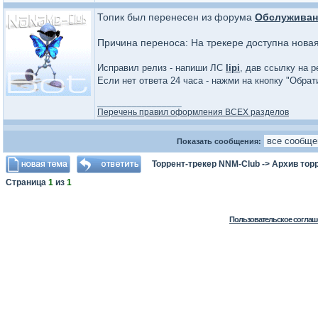
Топик был перенесен из форума
Обслуживан
Причина переноса: На трекере доступна нова
Исправил релиз - напиши ЛС
lipi
, дав ссылку на р
Если нет ответа 24 часа - нажми на кнопку "Обра
_________________
Перечень правил оформления ВСЕХ разделов
Показать сообщения:
Торрент-трекер NNM-Club
->
Архив тор
Страница
1
из
1
Пользовательское соглаш