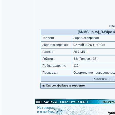
Вре
[NNMClub.to]_R-Wipe & 
Торрент:
Зарегистрирован
Зарегистрирован:
02 Май 2026 11:12:40
Размер:
20.7 MB
(
)
Рейтинг:
4.8
(Голосов:
36
)
Поблагодарили:
112
Проверка:
Оформление проверено моде
Как cкачать
·
Список файлов в торренте
_________________