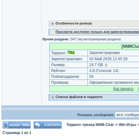
Особенности релиза:
Просмотр доступен только для зарегистрирова
Время раздачи:
24/7 (мультитрекерная раздача)
[NNMClub
Зарегистрирован
Торрент:
Зарегистрирован:
02 Май 2026 12:45:28
Размер:
24.7 GB
(
)
Рейтинг:
4.8
(Голосов:
14
)
Поблагодарили:
55
Проверка:
Оформление проверено мод
Как cкачать
·
Список файлов в торренте
Показать сообщения:
Торрент-трекер NNM-Club
->
Win Игры
-
Страница
1
из
1