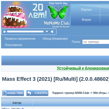
Портал
Форум
Правила оформления
Обход блокировок
Поиск :
Популярное
Устойчивый к блокировка
Mass Effect 3 (2021) [Ru/Multi] (2.0.0.4860
Торрент-трекер NNM-Club
->
Win Игры
-
Автор