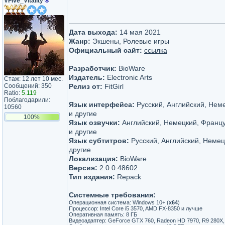
VFive_Vitality
®
Дата выхода:
14 мая 2021
Жанр:
Экшены, Ролевые игры
Официальный сайт:
ссылка
Разработчик:
BioWare
Издатель:
Electronic Arts
Стаж: 12 лет 10 мес.
Сообщений: 350
Релиз от:
FitGirl
Ratio:
5.119
Поблагодарили:
Язык интерфейса:
Русский, Английский, Нем
10560
и другие
100%
Язык озвучки:
Английский, Немецкий, Францу
и другие
Язык субтитров:
Русский, Английский, Немец
другие
Локализация:
BioWare
Версия:
2.0.0.48602
Тип издания:
Repack
Системные требования:
Операционная система: Windows 10+ (
х64
)
Процессор: Intel Core i5 3570, AMD FX-8350 и лучше
Оперативная память: 8 ГБ
Видеоадаптер: GeForce GTX 760, Radeon HD 7970, R9 280X,