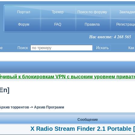
Портал
Трекер
Поиск по форуму
Закладки
Форум
FAQ
Правила
Регистрац
Нас вместе: 4 268 565
ое
Поиск :
Как
йчивый к блокировкам VPN с высоким уровнем приват
En]
Архив торрентов
->
Архив Программ
Сообщение
X Radio Stream Finder 2.1 Portable 