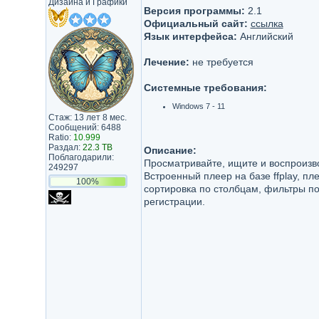
Дизайна и Графики
Версия программы:
2.1
Официальный сайт:
ссылка
Язык интерфейса:
Английский
Лечение:
не требуется
Системные требования:
Windows 7 - 11
Стаж: 13 лет 8 мес.
Сообщений: 6488
Ratio:
10.999
Раздал:
22.3 TB
Описание:
Поблагодарили:
Просматривайте, ищите и воспроизв
249297
Встроенный плеер на базе ffplay, п
100%
сортировка по столбцам, фильтры по
регистрации.