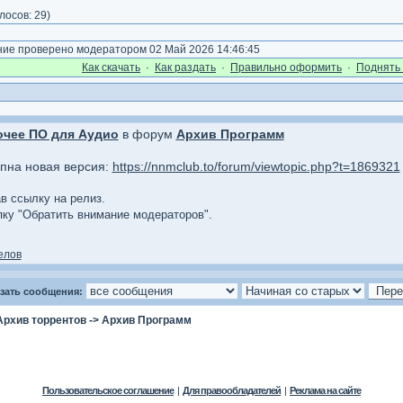
лосов:
29
)
е проверено модератором 02 Май 2026 14:46:45
Как cкачать
·
Как раздать
·
Правильно оформить
·
Поднять 
очее ПО для Аудио
в форум
Архив Программ
упна новая версия:
https://nnmclub.to/forum/viewtopic.php?t=1869321
ав ссылку на релиз.
опку "Обратить внимание модераторов".
елов
зать сообщения:
Архив торрентов
->
Архив Программ
Пользовательское соглашение
|
Для правообладателей
|
Реклама на сайте