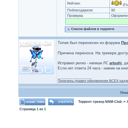
Рейтинг:
(Го
Поблагодарили:
90
Проверка:
Оформлени
Список файлов в торренте
Топик был перенесен из форума
Пр
Причина переноса: На трекере дост
Исправил релиз - напиши ЛС
artushj
, д
Если нет ответа 24 часа - нажми на кн
_________________
Перечень правил оформления ВСЕХ разд
Пока
Торрент-трекер NNM-Club
->
Страница
1
из
1