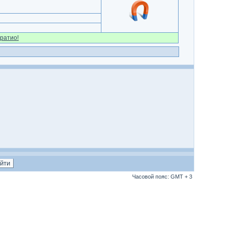
ратио!
Часовой пояс: GMT + 3