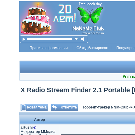
Правила оформления
Обход блокировок
Популярн
Усто
X Radio Stream Finder 2.1 Portable [
Торрент-трекер NNM-Club
->
Автор
artushj
®
Модератор ММедиа,