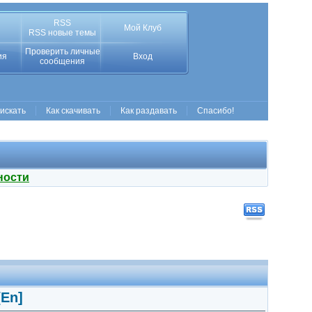
RSS
Мой Клуб
RSS новые темы
Проверить личные
ия
Вход
сообщения
 искать
Как скачивать
Как раздавать
Спасибо!
ности
[En]