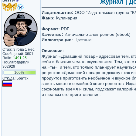
BesTW
®
Журнал | До
Издательство:
ООО "Издательская группа "
Жанр:
Кулинария
Формат:
PDF
Качество:
Изначально электронное (ebook)
Иллюстрации:
Цветные
Стаж: 3 года 1 мес.
Описание:
Сообщений: 3601
Журнал «Домашний повар» адресован тем, кто
Ratio:
1491.25
себя и близких чем-то вкусненьким. Тем, кто с
Поблагодарили:
302929
на «ты», и тем, кто только планирует научитьс
рецептов «Домашний повар» подскажут, как и
100%
продуктов приготовить необычное и вкусное б
Откуда: Братск
занять место в семейной книге рецептов. Изд
сэкономить время и силы, подскажет калорийн
и нюансы его приготовления.