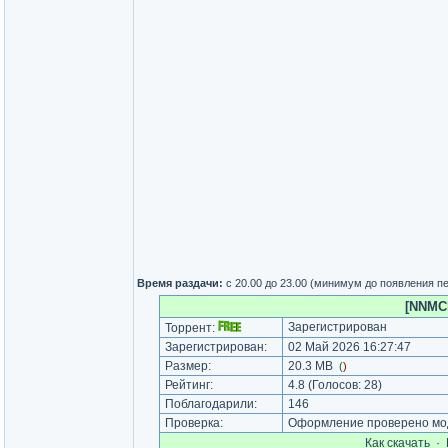
Время раздачи:
с 20.00 до 23.00 (минимум до появления п
[NNMCl
Зарегистрирован
Торрент:
Зарегистрирован:
02 Май 2026 16:27:47
Размер:
20.3 MB
(
)
Рейтинг:
4.8
(Голосов:
28
)
Поблагодарили:
146
Проверка:
Оформление проверено мод
Как cкачать
·