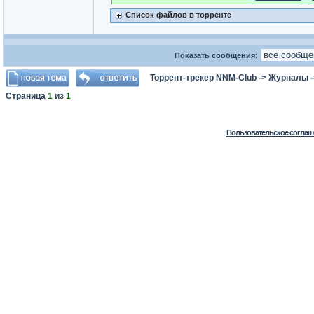
Список файлов в торренте
Показать сообщения:
Торрент-трекер NNM-Club
->
Журналы
Страница
1
из
1
Пользовательское соглаш