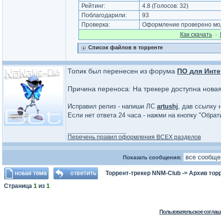
Рейтинг:
4.8
(Голосов:
32
)
Поблагодарили:
93
Проверка:
Оформление проверено мод
Как cкачать
·
Список файлов в торренте
Топик был перенесен из форума
ПО для Инте
Причина переноса: На трекере доступна нова
Исправил релиз - напиши ЛС
artushj
, дав ссылку 
Если нет ответа 24 часа - нажми на кнопку "Обра
_________________
Перечень правил оформления ВСЕХ разделов
Показать сообщения:
Торрент-трекер NNM-Club
->
Архив тор
Страница
1
из
1
Пользовательское соглаш