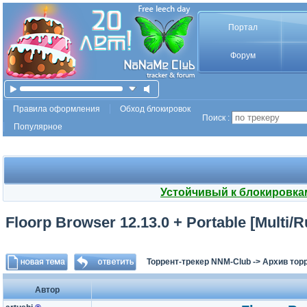
Портал
Форум
Правила оформления
Обход блокировок
Поиск :
Популярное
Устойчивый к блокировка
Floorp Browser 12.13.0 + Portable [Multi/R
Торрент-трекер NNM-Club
->
Архив тор
Автор