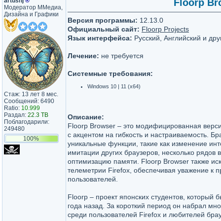
artushj
®
Floorp Br
Модератор ММедиа,
Дизайна и Графики
Версия программы:
12.13.0
Официальный сайт:
Floorp Projects
Язык интерфейса:
Русский, Английский и дру
Лечение:
не требуется
Системные требования:
Windows 10 | 11 (x64)
Стаж: 13 лет 8 мес.
Сообщений: 6490
Ratio:
10.999
Раздал:
22.3 TB
Описание:
Поблагодарили:
Floorp Browser – это модифицированная верси
249480
с акцентом на гибкость и настраиваемость. Бр
100%
уникальные функции, такие как изменение ин
имитации других браузеров, несколько рядов в
оптимизацию памяти. Floorp Browser также ис
телеметрии Firefox, обеспечивая уважение к 
пользователей.
Floorp – проект японских студентов, который 
года назад. За короткий период он набрал мн
среди пользователей Firefox и любителей бра