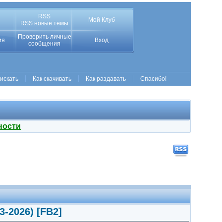
RSS
Мой Клуб
RSS новые темы
Проверить личные
ия
Вход
сообщения
 искать
Как скачивать
Как раздавать
Спасибо!
ности
3-2026) [FB2]