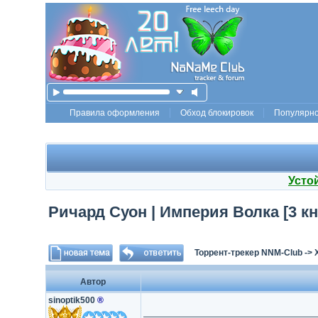
Правила оформления
Обход блокировок
Популярн
Усто
Ричард Суон | Империя Волка [3 кни
Торрент-трекер NNM-Club
->
Автор
sinoptik500
®