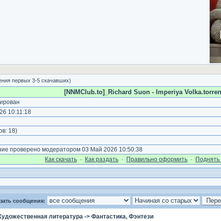
ения первых 3-5 скачавших)
[NNMClub.to]_Richard Suon - Imperiya Volka.torren
ирован
6 10:11:18
)
ов:
18
)
е проверено модератором 03 Май 2026 10:50:38
Как cкачать
·
Как раздать
·
Правильно оформить
·
Поднять 
зать сообщения:
Художественная литература
->
Фантастика, Фэнтези