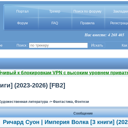
Портал
Трекер
Поиск по форуму
Закладки
Форум
FAQ
Правила
Регистрац
Нас вместе: 4 268 465
ое
Поиск :
Как
йчивый к блокировкам VPN с высоким уровнем приват
ги] (2023-2026) [FB2]
Художественная литература
->
Фантастика, Фэнтези
Сообщение
Ричард Суон | Империя Волка [3 книги] (202