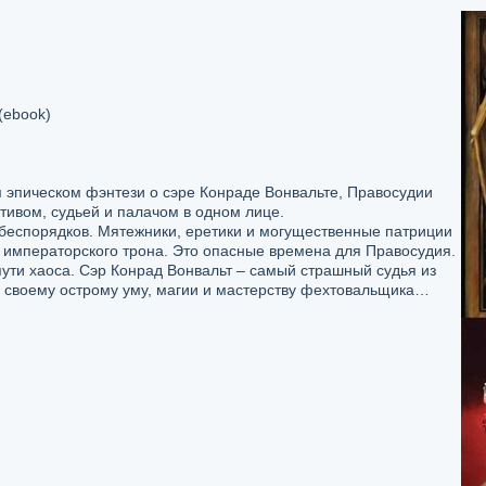
(ebook)
м эпическом фэнтези о сэре Конраде Вонвальте, Правосудии
тивом, судьей и палачом в одном лице.
 беспорядков. Мятежники, еретики и могущественные патриции
 императорского трона. Это опасные времена для Правосудия.
пути хаоса. Сэр Конрад Вонвальт – самый страшный судья из
я своему острому уму, магии и мастерству фехтовальщика…