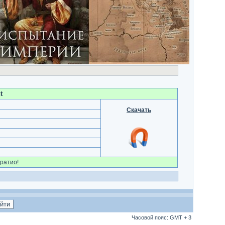
t
Скачать
ратио!
Часовой пояс: GMT + 3