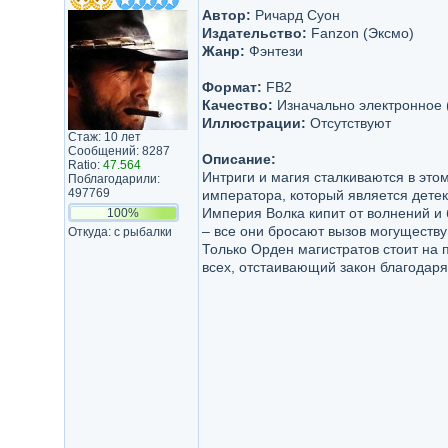
Автор:
Ричард Суон
Издательство:
Fanzon (Эксмо)
Жанр:
Фэнтези
Формат:
FB2
Качество:
Изначально электронное 
Иллюстрации:
Отсутствуют
Стаж: 10 лет
Сообщений: 8287
Описание:
Ratio:
47.564
Интриги и магия сталкиваются в это
Поблагодарили:
497769
императора, который является детек
Империя Волка кипит от волнений и
100%
– все они бросают вызов могуществу
Откуда: с рыбалки
Только Орден магистратов стоит на 
всех, отстаивающий закон благодар