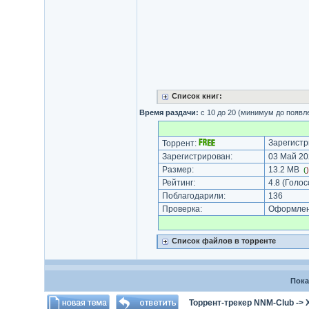
Список книг:
Время раздачи:
с 10 до 20 (минимум до появл
Зарегистр
Торрент:
Зарегистрирован:
03 Май 202
Размер:
13.2 MB
(
Рейтинг:
4.8
(Голос
Поблагодарили:
136
Проверка:
Оформлени
Список файлов в торренте
Пока
Торрент-трекер NNM-Club
->