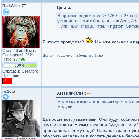
Red-White 77
Цитата:
В приказе ведомства № 4769 от 26 се
устройства таких брендов, как Acer, Adata
Hynix, IBM, Inspur, Intel, Kingston, Sam
Я что-то пропустил?
Мы уже догнали и пе
Стаж: 16 лет 6 мес.
_________________
Сообщений: 2621
Делай что должен и будь что будет.
Ratio:
98.498
100%
Откуда: из Светлого
Прошлого
rel1cto
Arsss писал(а):
Что надо насвистеть человеку, что бы 
модули.
Да проще всё, уважаемый. Они будут собират
внутри страны. Называться они будут по типу "
принадлежат "кому надо". Наверх отрапортуют
ободрать население и достать денег на беско