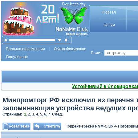
Портал
Форум
Правила оформления
Обход блокировок
Поиск :
Популярное
Устойчивый к блокировка
Минпромторг РФ исключил из перечня 
запоминающие устройства ведущих пр
Страницы:
1
,
2
,
3
,
4
,
5
,
6
,
7
След.
Торрент-трекер NNM-Club
->
Поговорим