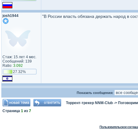
josh1944
"В России власть обязана держать народ в со
Стаж: 15 лет 4 мес.
Сообщений: 139
Ratio:
3.092
27.32%
Показать сообщения:
Торрент-трекер NNM-Club
->
Поговорим
Страница
1
из
7
Пользовательское соглаш