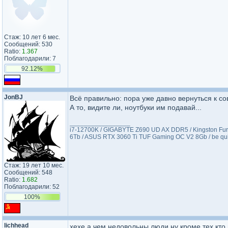
Стаж: 10 лет 6 мес.
Сообщений: 530
Ratio:
1.367
Поблагодарили: 7
92.12%
JonBJ
Всё правильно: пора уже давно вернуться к с
А то, видите ли, ноутбуки им подавай...
_________________
i7-12700K / GIGABYTE Z690 UD AX DDR5 / Kingston Fury
6Tb / ASUS RTX 3060 Ti TUF Gaming OC V2 8Gb / be qu
Стаж: 19 лет 10 мес.
Сообщений: 548
Ratio:
1.682
Поблагодарили: 52
100%
lichhead
хехе а чем недовольны люди ну кроме тех кто 