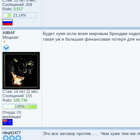
Стаж: 13 лет 6 мес.
Сообщений: 358
Ratio:
3.517
21.14%
AllBAF
Будет хуже если всем мировым брендам надоед
Меценат
такая уж и большая финансовая потеря для ни
Стаж: 14 лет 11 мес.
Сообщений: 155
Ratio:
105.736
100%
Откуда: От
верблюда!
oleg41477
Это все заговор против....... Чем хуже тем им ле