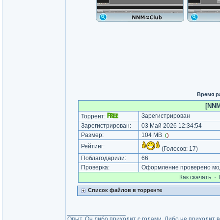
Время р
[NNM
Зарегистрирован
Торрент:
Зарегистрирован:
03 Май 2026 12:34:54
Размер:
104 MB
(
)
Рейтинг:
(Голосов:
17
)
Поблагодарили:
66
Проверка:
Оформление проверено мод
Как cкачать
·
Список файлов в торренте
_________________
Опыт. Он либо приходит с годами. Либо не приходит 