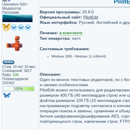
lipi
®
PilotE
Uploaders 500+
Модератор
Версия программы:
20.8.0
Программ
Официальный сайт:
PilotEdit
Язык интерфейса:
Русский, Английский и дру
Лечение:
в комплекте
Тип лекарства:
патч
Системные требования:
Windows 2000 - Windows 11 (x86/x64)
Стаж: 19 лет 10 мес.
Сообщений: 3817
Описание:
Ratio:
10K
Поблагодарили:
Один из многих текстовых редакторов, но с 
203302
и своими особенностями.
100%
PilotEdit можно использовать для редактиров
размером 400 ГБ (40 миллиардов строк) или 
файлов размером 100 ГБ (10 миллиардов строк)
настраиваемую подсветку синтаксиса и ключе
операции поиска и замены, сравнение и объе
битное шифрование/дешифрование AES, сорти
повторяющихся строк, извлечение строк, FTP/