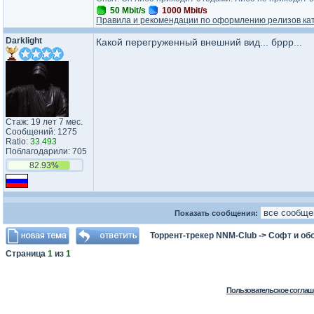
50 Mbit/s
1000 Mbit/s
Правила и рекомендации по оформлению релизов ка
Darklight
Какой перегруженный внешний вид... бррр...
Стаж: 19 лет 7 мес.
Сообщений: 1275
Ratio:
33.493
Поблагодарили: 705
82.93%
Показать сообщения:
Торрент-трекер NNM-Club
->
Софт и об
Страница
1
из
1
Пользовательское соглаш