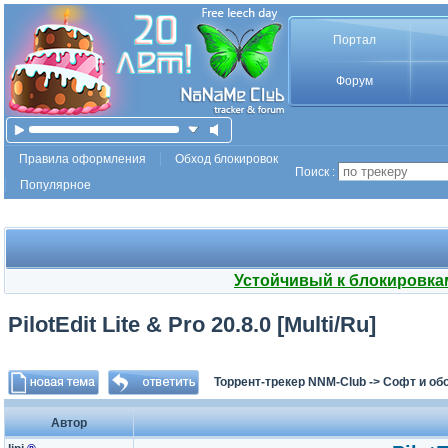
Портал
Форум
Правила оформления
Обход блокировок
Поиск :
Популярное
Устойчивый к блокировка
PilotEdit Lite & Pro 20.8.0 [Multi/Ru]
Торрент-трекер NNM-Club
->
Софт и об
Автор