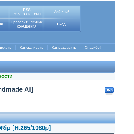
RSS
Мой Клуб
RSS новые темы
Проверить личные
ия
Вход
сообщения
 искать
Как скачивать
Как раздавать
Спасибо!
ности
andmade AI]
DRip [H.265/1080p]