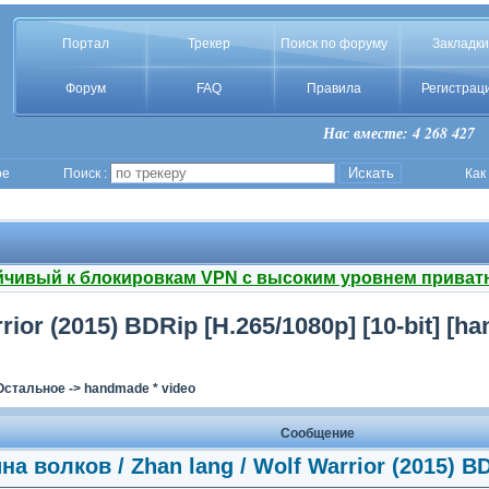
Портал
Трекер
Поиск по форуму
Закладки
Форум
FAQ
Правила
Регистрац
Нас вместе: 4 268 427
ое
Поиск :
Как
йчивый к блокировкам VPN с высоким уровнем приват
ior (2015) BDRip [H.265/1080p] [10-bit] [h
Остальное
->
handmade * video
Сообщение
на волков / Zhan lang / Wolf Warrior (2015) B