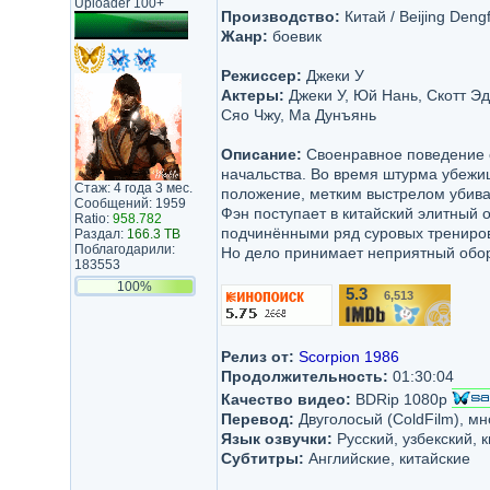
Uploader 100+
Производство:
Китай / Beijing Deng
Жанр:
боевик
Режиссер:
Джеки У
Актеры:
Джеки У, Юй Нань, Скотт Эд
Сяо Чжу, Ма Дунъянь
Описание:
Своенравное поведение о
начальства. Во время штурма убежи
Стаж: 4 года 3 мес.
положение, метким выстрелом убива
Сообщений: 1959
Фэн поступает в китайский элитный о
Ratio:
958.782
подчинёнными ряд суровых тренирово
Раздал:
166.3 TB
Поблагодарили:
Но дело принимает неприятный оборо
183553
100%
5.3
6,513
/10
Релиз от:
Scorpion 1986
Продолжительность:
01:30:04
Качество видео:
BDRip 1080p
Перевод:
Двуголосый (ColdFilm), мно
Язык озвучки:
Русский, узбекский, 
Субтитры:
Английские, китайские