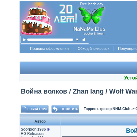
Правила оформления
Обход блокировок
Популярн
Усто
Война волков / Zhan lang / Wolf Warr
Торрент-трекер NNM-Club
->
Автор
Scorpion 1986
®
Вой
RG Releasers