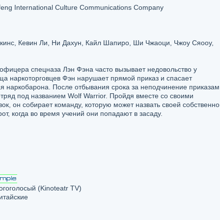
feng International Culture Communications Company
кинс, Кевин Ли, Ни Дахун, Кайл Шапиро, Ши Чжаоци, Чжоу Сяооу,
фицера спецназа Лэн Фэна часто вызывает недовольство у
ща наркоторговцев Фэн нарушает прямой приказ и спасает
я наркобарона. После отбывания срока за неподчинение приказам
тряд под названием Wolf Warrior. Пройдя вместе со своими
к, он собирает команду, которую может назвать своей собственно
т, когда во время учений они попадают в засаду.
гоголосый (Kinoteatr TV)
китайские