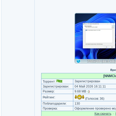
Вре
[NNMClu
Зарегистрирован
Торрент:
Зарегистрирован:
04 Май 2026 16:11:11
Размер:
9.68 MB
(
)
Рейтинг:
(Голосов:
36
)
Поблагодарили:
130
Проверка:
Оформление проверено мод
Как cкачать
·