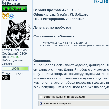
gas34ter
®
K-Lite
RG Releasers
Версия программы:
19.6.9
Официальный сайт:
KL Software
Язык интерфейса:
Английский
Лечение:
не требуется
Системные требования:
Windows 11 / 10 / 8.1 / 8 / 7 (32|64-bit)
K-Lite Codec Pack 19.6.6 and newer (Basic/Standard/F
Стаж: 11 лет 7 мес.
Сообщений: 2309
Ratio:
243.523
Поблагодарили:
Описание:
265355
K-Lite Codec Pack - пакет кодеков, фильтров D
100%
связанных с ними. Данный набор отличается о
Откуда: Тортуга
отсутствием конфликтов между кодеками, легк
использования, что вполне заслуженно делае
Компоненты этого набора позволяют делать 
всех популярных и большого количества редки
Дополнительная информация:
Изменения в версии: