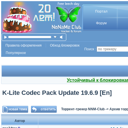
Портал
Форум
Правила оформления
Обход блокировок
Поиск :
Популярное
Устойчивый к блокировка
K-Lite Codec Pack Update 19.6.9 [En]
Торрент-трекер NNM-Club
->
Архив тор
Автор