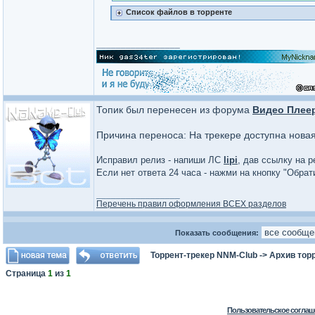
Список файлов в торренте
_________________
Топик был перенесен из форума
Видео Плее
Причина переноса: На трекере доступна нова
Исправил релиз - напиши ЛС
lipi
, дав ссылку на р
Если нет ответа 24 часа - нажми на кнопку "Обра
_________________
Перечень правил оформления ВСЕХ разделов
Показать сообщения:
Торрент-трекер NNM-Club
->
Архив тор
Страница
1
из
1
Пользовательское соглаш