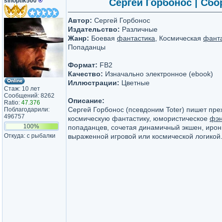
sinoptik500
®
Сергей Горбонос | Сбор
Автор:
Сергей Горбонос
Издательство:
Различные
Жанр:
Боевая
фантастика
, Космическая
фант
Попаданцы
Формат:
FB2
Качество:
Изначально электронное (ebook)
Иллюстрации:
Цветные
Стаж: 10 лет
Сообщений: 8262
Описание:
Ratio:
47.376
Сергей Горбонос (псевдоним Toter) пишет пре
Поблагодарили:
496757
космическую фантастику, юмористическое
фэн
100%
попаданцев, сочетая динамичный экшен, ирон
Откуда: с рыбалки
выраженной игровой или космической логикой