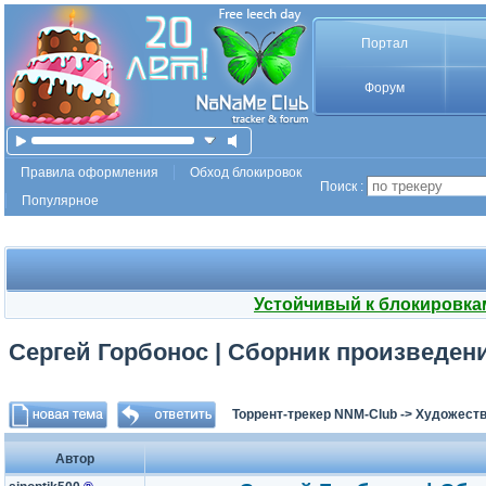
Портал
Форум
Правила оформления
Обход блокировок
Поиск :
Популярное
Устойчивый к блокировка
Сергей Горбонос | Сборник произведений
Торрент-трекер NNM-Club
->
Художеств
Автор