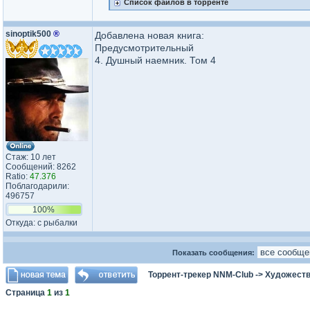
Список файлов в торренте
sinoptik500
®
Добавлена новая книга:
Предусмотрительный
4. Душный наемник. Том 4
Стаж: 10 лет
Сообщений: 8262
Ratio:
47.376
Поблагодарили:
496757
100%
Откуда: с рыбалки
Показать сообщения:
Торрент-трекер NNM-Club
->
Художеств
Страница
1
из
1