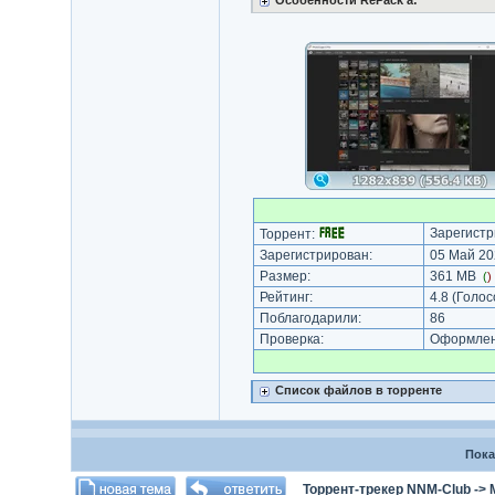
Особенности RePack'a:
Зарегистр
Торрент:
Зарегистрирован:
05 Май 20
Размер:
361 MB
(
)
Рейтинг:
4.8
(Голос
Поблагодарили:
86
Проверка:
Оформлени
Список файлов в торренте
Пока
Торрент-трекер NNM-Club
->