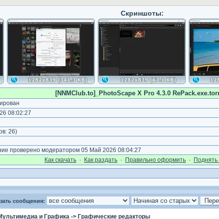
Скриншоты:
[NNMClub.to]_PhotoScape X Pro 4.3.0 RePack.exe.tor
ирован
26 08:02:27
ов:
26
)
е проверено модератором 05 Май 2026 08:04:27
Как cкачать
·
Как раздать
·
Правильно оформить
·
Поднять 
зать сообщения:
Мультимедиа и Графика
->
Графические редакторы