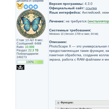
Дизайна и Графики
Версия программы:
4.3.0
Официальный сайт:
ссылка
Язык интерфейса:
Английский, нем
Лечение:
не требуется (
инсталлятор
Системные требования:
Windows 10 (Version 1709 or later, 64-bit)
Стаж: 13 лет 8 мес.
Описание:
Сообщений: 6488
PhotoScape X — это универсальная 
Ratio:
10.999
Раздал:
22.3 TB
предоставляющая такие функции, ка
Поблагодарили:
пакетная обработка, создание колла
249273
экрана, работа с RAW-файлами и мн
100%
Функции: