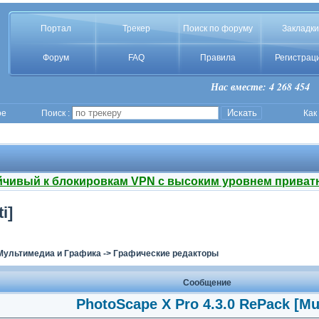
Портал
Трекер
Поиск по форуму
Закладки
Форум
FAQ
Правила
Регистрац
Нас вместе: 4 268 454
ое
Поиск :
Как
йчивый к блокировкам VPN с высоким уровнем приват
i]
Мультимедиа и Графика
->
Графические редакторы
Сообщение
PhotoScape X Pro 4.3.0 RePack [Mul