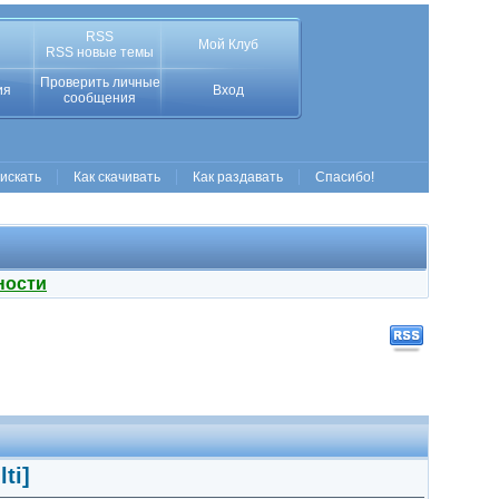
RSS
Мой Клуб
RSS новые темы
Проверить личные
ия
Вход
сообщения
 искать
Как скачивать
Как раздавать
Спасибо!
ности
ti]