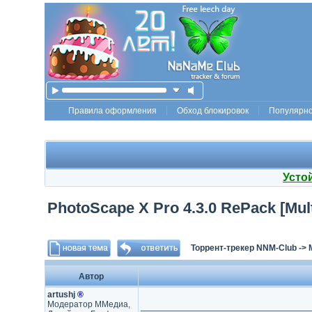
Правила оформления
Обход блокировок
Популярн
Усто
PhotoScape X Pro 4.3.0 RePack [Mult
Торрент-трекер NNM-Club
->
Автор
artushj
®
Модератор ММедиа,