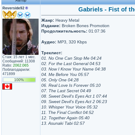
Автор
Reverside92
®
Gabriels - Fist of t
Жанр:
Heavy Metal
Издание:
Broken Bones Promotion
Продолжительность:
01:07:36
Аудио:
MP3, 320 Kbps
Треклист:
Стаж: 15 лет 1 мес.
01. No One Can Stop Me 04:24
Сообщений: 11308
02. For the Last General 04:53
Ratio:
2062.065
03. Now I Know Your Name 04:38
Поблагодарили:
471899
04. Me Before You 05:57
05. Only One 04:28
100%
06. Real Love Is Forever 05:10
07. The Last Secret 04:49
08. Sweet Devil's Eyes Act 1 07:44
09. Sweet Devil's Eyes Act 2 06:23
10. Whisper Your Voice 05:32
11. The Final Conflict 04:52
12. Together Again 05:40
13. Asunaki Tabi 02:57