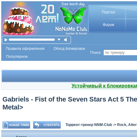
Портал
Форум
Правила оформления
Обход блокировок
Поиск :
Популярное
Устойчивый к блокировка
Gabriels - Fist of the Seven Stars Act 5 T
Metal>
Торрент-трекер NNM-Club
->
Rock, Alter