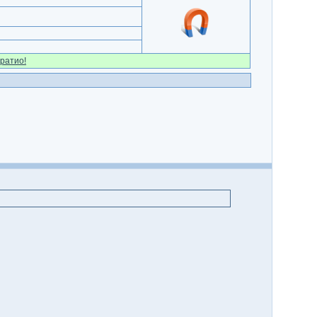
ратио!