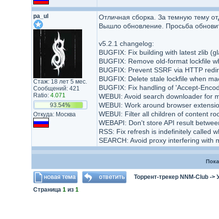
pa_ul
Отличная сборка. За темную тему от
Вышло обновление. Просьба обновит
v5.2.1 changelog:
BUGFIX: Fix building with latest zlib (
BUGFIX: Remove old-format lockfile wh
BUGFIX: Prevent SSRF via HTTP redir
BUGFIX: Delete stale lockfile when ma
Стаж: 18 лет 5 мес.
BUGFIX: Fix handling of 'Accept-Encod
Сообщений: 421
Ratio:
4.071
WEBUI: Avoid search downloader for m
WEBUI: Work around browser extension 
93.54%
WEBUI: Filter all children of content r
Откуда: Москва
WEBAPI: Don't store API result betwee
RSS: Fix refresh is indefinitely called
SEARCH: Avoid proxy interfering with 
Пока
Торрент-трекер NNM-Club
->
Страница
1
из
1