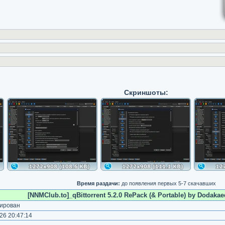
Скриншоты:
Время раздачи:
до появления первых 5-7 скачавших
[NNMClub.to]_qBittorrent 5.2.0 RePack (& Portable) by Dodakaed
ирован
26 20:47:14