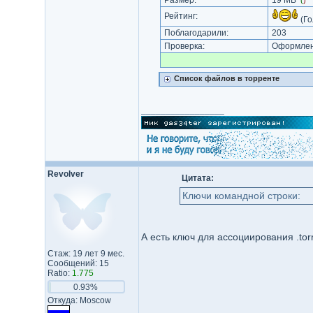
Размер:
19 MB
(
)
Рейтинг:
(Го
Поблагодарили:
203
Проверка:
Оформлени
Список файлов в торренте
_________________
Revolver
Цитата:
Ключи командной строки:
А есть ключ для ассоциирования .torr
Стаж: 19 лет 9 мес.
Сообщений: 15
Ratio:
1.775
0.93%
Откуда: Moscow