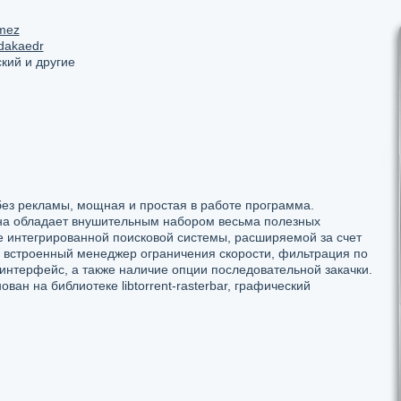
mez
dakaedr
кий и другие
 без рекламы, мощная и простая в работе программа.
на обладает внушительным набором весьма полезных
е интегрированной поисковой системы, расширяемой за счет
 встроенный менеджер ограничения скорости, фильтрация по
-интерфейс, а также наличие опции последовательной закачки.
нован на библиотеке libtorrent-rasterbar, графический