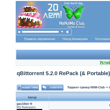
Правила оформления
Обход блокировок
Популярн
Усто
qBittorrent 5.2.0 RePack (& Portable
Торрент-трекер NNM-Club
->
Автор
gas34ter
®
RG Releasers