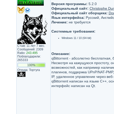
Версия программы:
5.2.0
Официальный сайт:
Christophe Du
Официальный сайт сборщика:
Do
Язык интерфейса:
Русский, Английс
Лечение:
не требуется
Системные требования:
Windows 11 / 10 (64-bit)
Стаж: 11 лет 7 мес.
Сообщений: 2309
Ratio:
243.495
Описание:
Поблагодарили:
qBittorrent - абсолютно бесплатная,
265333
Несмотря на кажущуюся простоту, о
100%
возможностей, как например наличи
Откуда: Тортуга
плагинов, поддержка UPnP/NAT-PMP,
IP, удаленное управление через веб
qBittorrent написан на языке C++, ос
интерфейс написан на Qt.