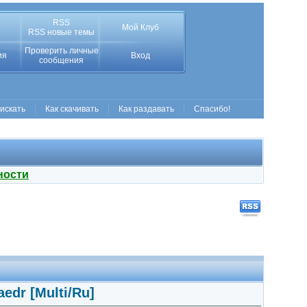
RSS
Мой Клуб
RSS новые темы
Проверить личные
ия
Вход
сообщения
 искать
Как скачивать
Как раздавать
Спасибо!
ности
aedr [Multi/Ru]