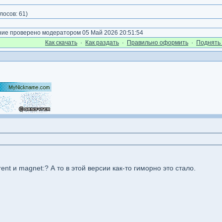
лосов:
61
)
е проверено модератором 05 Май 2026 20:51:54
Как cкачать
·
Как раздать
·
Правильно оформить
·
Поднять 
ent и magnet:? А то в этой версии как-то гиморно это стало.