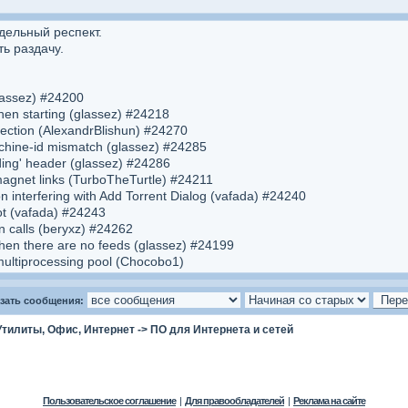
дельный респект.
ь раздачу.
glassez) #24200
en starting (glassez) #24218
ection (AlexandrBlishun) #24270
chine-id mismatch (glassez) #24285
ing' header (glassez) #24286
agnet links (TurboTheTurtle) #24211
interfering with Add Torrent Dialog (vafada) #24240
oot (vafada) #24243
n calls (beryxz) #24262
 when there are no feeds (glassez) #24199
multiprocessing pool (Chocobo1)
зать сообщения:
Утилиты, Офис, Интернет
->
ПО для Интернета и сетей
Пользовательское соглашение
|
Для правообладателей
|
Реклама на сайте