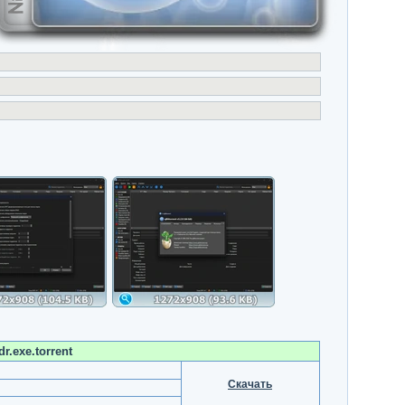
r.exe.torrent
Скачать