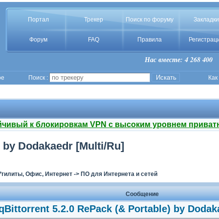
Портал
Трекер
Поиск по форуму
Закладки
Форум
FAQ
Правила
Регистрац
Нас вместе: 4 268 400
ое
Поиск :
Как
йчивый к блокировкам VPN с высоким уровнем приват
) by Dodakaedr [Multi/Ru]
Утилиты, Офис, Интернет
->
ПО для Интернета и сетей
Сообщение
qBittorrent 5.2.0 RePack (& Portable) by Dodak