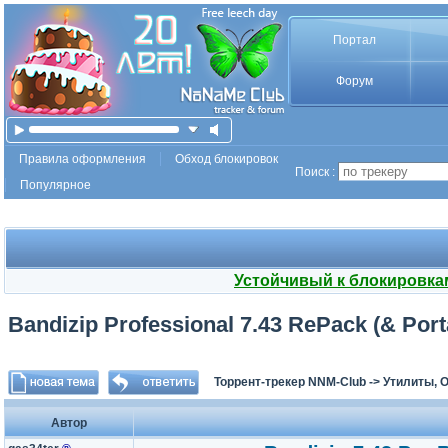
Портал
Форум
Правила оформления
Обход блокировок
Поиск :
Популярное
Устойчивый к блокировка
Bandizip Professional 7.43 RePack (& Port
Торрент-трекер NNM-Club
->
Утилиты, 
Автор