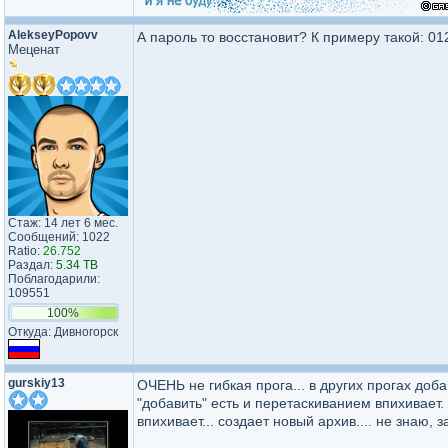
AlekseyPopovv
А пароль то восстановит? К примеру такой: 0
Меценат
Стаж: 14 лет 6 мес.
Сообщений: 1022
Ratio:
26.752
Раздал:
5.34 TB
Поблагодарили:
109551
100%
Откуда: Дивногорск
gurskiy13
ОЧЕНЬ не гибкая прога... в других прогах добав
"добавить" есть и перетаскиванием впихивает.
впихивает... создает новый архив.... не знаю, за