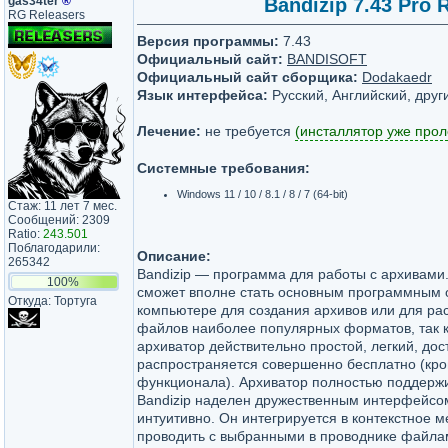
gas34ter
®
Bandizip 7.43 Pro 
RG Releasers
Версия программы:
7.43
Официальный сайт:
BANDISOFT
Официальный сайт сборщика:
Dodakaedr
Язык интерфейса:
Русский, Английский, друг
Лечение:
не требуется
(инсталлятор уже прол
Системные требования:
Windows 11 / 10 / 8.1 / 8 / 7 (64-bit)
Стаж: 11 лет 7 мес.
Сообщений: 2309
Ratio:
243.501
Поблагодарили:
Описание:
265342
Bandizip — программа для работы с архивами
100%
сможет вполне стать основным программным 
Откуда: Тортуга
компьютере для создания архивов или для ра
файлов наиболее популярных форматов, так 
архиватор действительно простой, легкий, до
распространяется совершенно бесплатно (кр
функционала). Архиватор полностью поддерж
Bandizip наделен дружественным интерфейсо
интуитивно. Он интегрируется в контекстное 
проводить с выбранными в проводнике файла