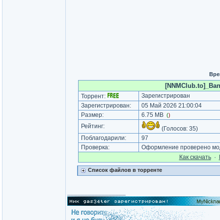
Вре
[NNMClub.to]_Band
Зарегистрирован
Торрент:
Зарегистрирован:
05 Май 2026 21:00:04
Размер:
6.75 MB
(
)
Рейтинг:
(Голосов:
35
)
Поблагодарили:
97
Проверка:
Оформление проверено мод
Как cкачать
·
Список файлов в торренте
_________________