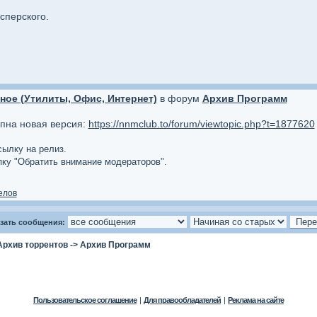
сперского.
ное (Утилиты, Офис, Интернет)
в форум
Архив Программ
упна новая версия:
https://nnmclub.to/forum/viewtopic.php?t=1877620
сылку на релиз.
опку "Обратить внимание модераторов".
елов
зать сообщения:
Архив торрентов
->
Архив Программ
Пользовательское соглашение
|
Для правообладателей
|
Реклама на сайте