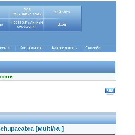
RSS
Мой Клуб
RSS новые темы
Проверить личные
ия
Вход
сообщения
 искать
Как скачивать
Как раздавать
Спасибо!
ности
chupacabra [Multi/Ru]