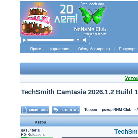
Правила оформления
Обход блокировок
Популярн
Усто
TechSmith Camtasia 2026.1.2 Build 
Торрент-трекер NNM-Club
->
Автор
gas34ter
®
TechSmi
RG Releasers