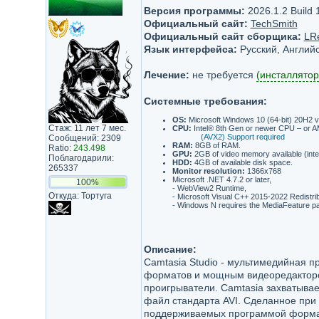
Версия программы:
2026.1.2 Build 
Официальный сайт:
TechSmith
Официальный сайт сборщика:
LR
Язык интерфейса:
Русский, Английс
Лечение:
не требуется
(инсталлятор
Системные требования:
OS:
Microsoft Windows 10 (64-bit) 20H2 ve
Стаж: 11 лет 7 мес.
CPU:
Intel® 8th Gen or newer CPU – or
(AVX2) Support required
Сообщений: 2309
RAM:
8GB of RAM.
Ratio:
243.498
GPU:
2GB of video memory available (int
Поблагодарили:
HDD:
4GB of available disk space.
265337
Monitor resolution:
1366x768
Microsoft .NET 4.7.2 or later,
100%
- WebView2 Runtime,
Откуда: Тортуга
- Microsoft Visual C++ 2015-2022 Redistrib
- Windows N requires the MediaFeature p
Описание:
Camtasia Studio - мультимедийная 
форматов и мощным видеоредактором
проигрыватели. Camtasia захватывае
файл стандарта AVI. Сделанное при
поддерживаемых программой формато