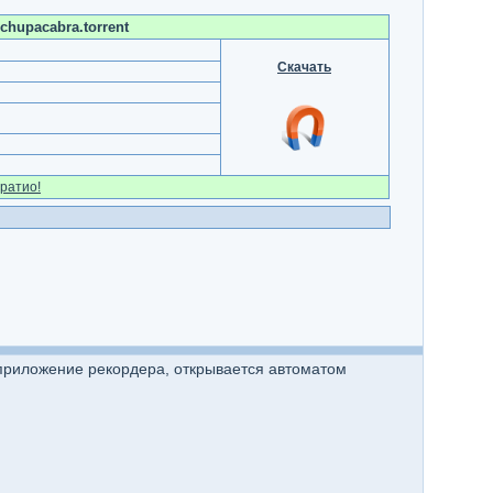
chupacabra.torrent
Скачать
ратио!
ь приложение рекордера, открывается автоматом