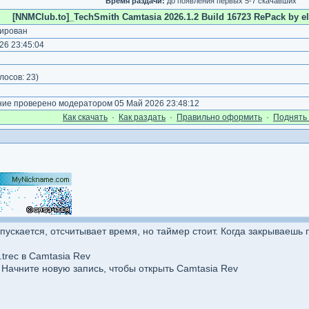
Время раздачи:
до появления первых 5-7 скачавших
[NNMClub.to]_TechSmith Camtasia 2026.1.2 Build 16723 RePack by el
ирован
26 23:45:04
лосов:
23
)
е проверено модератором 05 Май 2026 23:48:12
Как cкачать
·
Как раздать
·
Правильно оформить
·
Поднять 
запускается, отсчитывает время, но таймер стоит. Когда закрываеш
trec в Camtasia Rev
Начните новую запись, чтобы открыть Camtasia Rev