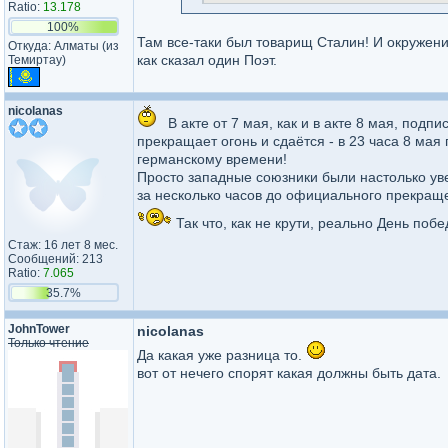
Ratio:
13.178
100%
Там все-таки был товарищ Сталин! И окружение
Откуда: Алматы (из
как сказал один Поэт.
Темиртау)
nicolanas
В акте от 7 мая, как и в акте 8 мая, под
прекращает огонь и сдаётся - в 23 часа 8 ма
германскому времени!
Просто западные союзники были настолько ув
за несколько часов до официального прекраще
Так что, как не крути, реально День поб
Стаж: 16 лет 8 мес.
Сообщений: 213
Ratio:
7.065
35.7%
JohnTower
nicolanas
Только чтение
Да какая уже разница то.
вот от нечего спорят какая должны быть дата.