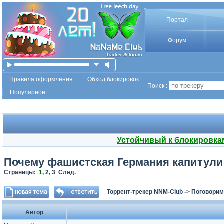
Портал
Форум
Правила оформления
Обход блокировок
Поиск :
Популярное
Устойчивый к блокировка
Почему фашистская Германия капитул
Страницы:
1
,
2
,
3
След.
Торрент-трекер NNM-Club
->
Поговорим
Автор