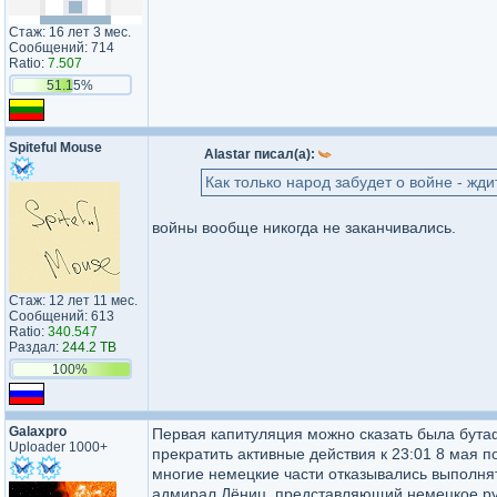
Стаж: 16 лет 3 мес.
Сообщений: 714
Ratio:
7.507
51.15%
Spiteful Mouse
Alastar писал(а):
Как только народ забудет о войне - жди
войны вообще никогда не заканчивались.
Стаж: 12 лет 11 мес.
Сообщений: 613
Ratio:
340.547
Раздал:
244.2 TB
100%
Galaxpro
Первая капитуляция можно сказать была бутаф
Uploader 1000+
прекратить активные действия к 23:01 8 мая 
многие немецкие части отказывались выполнят
адмирал Дёниц, представляющий немецкое рук