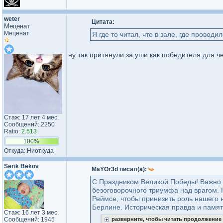
weter
Цитата:
Меценат
Меценат
Я где то читал, что в зале, где прово
ну так притянули за уши как победителя для че
Стаж: 17 лет 4 мес.
Сообщений: 2250
Ratio:
2.513
100%
Откуда: Ниоткуда
Serik Bekov
MaYOr3d писал(а):
С Праздником Великой Победы! Важно п
безоговорочного триумфа над врагом. 
Реймсе, чтобы принизить роль нашего
Берлине. Историческая правда и память
Стаж: 16 лет 3 мес.
Сообщений: 1945
разверните, чтобы читать продолжение