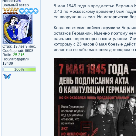
Новости
®
Вольный ветер
8 мая 1945 года в предместье Берлина 
0:43 по московскому времени) был подп
ее вооруженных сил. Но исторически бе
Когда советские войска окружили Берли
остатков Германии. Именно поэтому не
начались переговоры о капитуляции.
7 
которому с 23 часов 8 мая боевые дейст
Стаж: 19 лет 9 мес.
является всеобъемлющим договором о к
Сообщений: 6608
Ratio:
25.216
Поблагодарили:
13439
100%