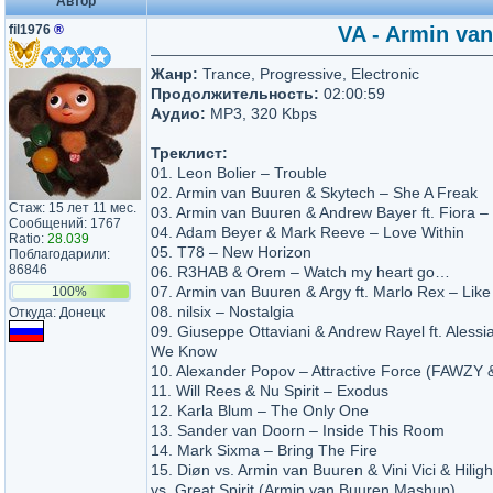
Автор
fil1976
®
VA - Armin van
Жанр:
Trance, Progressive, Electronic
Продолжительность:
02:00:59
Аудио:
MP3, 320 Kbps
Треклист:
01. Leon Bolier – Trouble
02. Armin van Buuren & Skytech – She A Freak
Стаж: 15 лет 11 мес.
03. Armin van Buuren & Andrew Bayer ft. Fiora – 
Сообщений: 1767
04. Adam Beyer & Mark Reeve – Love Within
Ratio:
28.039
05. T78 – New Horizon
Поблагодарили:
86846
06. R3HAB & Orem – Watch my heart go…
07. Armin van Buuren & Argy ft. Marlo Rex – Like
100%
08. nilsix – Nostalgia
Откуда: Донецк
09. Giuseppe Ottaviani & Andrew Rayel ft. Aless
We Know
10. Alexander Popov – Attractive Force (FAWZY
11. Will Rees & Nu Spirit – Exodus
12. Karla Blum – The Only One
13. Sander van Doorn – Inside This Room
14. Mark Sixma – Bring The Fire
15. Diøn vs. Armin van Buuren & Vini Vici & Hiligh
vs. Great Spirit (Armin van Buuren Mashup)