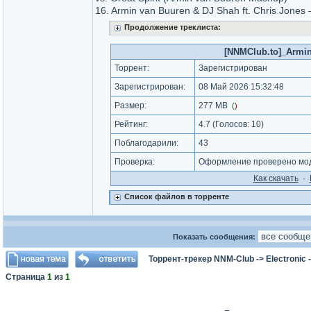
16. Armin van Buuren & DJ Shah ft. Chris Jones
Продолжение треклиста:
[NNMClub.to]_Armin 
Торрент:
Зарегистрирован
Зарегистрирован:
08 Май 2026 15:32:48
Размер:
277 MB
(
)
Рейтинг:
4.7
(Голосов:
10
)
Поблагодарили:
43
Проверка:
Оформление проверено мод
Как cкачать
·
Список файлов в торренте
Показать сообщения:
Торрент-трекер NNM-Club
->
Electronic
Страница
1
из
1