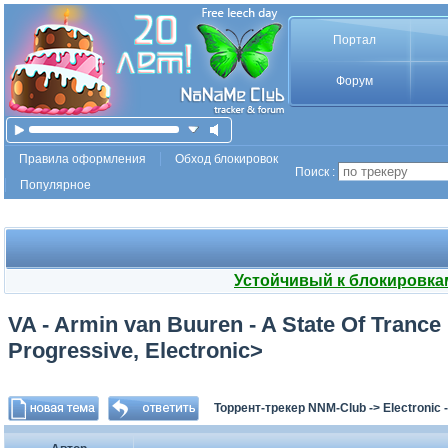
Портал
Форум
Правила оформления
Обход блокировок
Поиск :
Популярное
Устойчивый к блокировка
VA - Armin van Buuren - A State Of Trance
Progressive, Electronic>
Торрент-трекер NNM-Club
->
Electronic