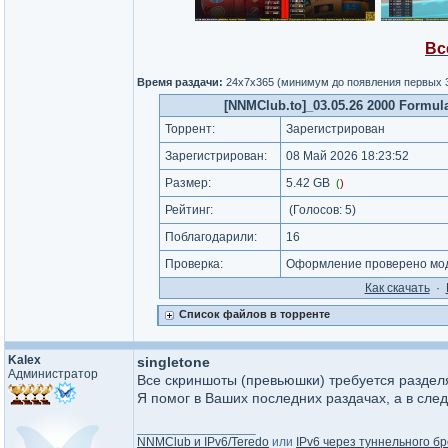
Вс
Время раздачи:
24x7x365 (минимум до появления первых 
[NNMClub.to]_03.05.26 2000 Formula 
Торрент:
Зарегистрирован
Зарегистрирован:
08 Май 2026 18:23:52
Размер:
5.42 GB
(
)
Рейтинг:
(Голосов:
5
)
Поблагодарили:
16
Проверка:
Оформление проверено мод
Как cкачать
·
Список файлов в торренте
Kalex
singletone
Администратор
Все скриншоты (превьюшки) требуется раздел
Я помог в Ваших последних раздачах, а в сле
_________________
NNMClub и IPv6/Teredo
или
IPv6 через туннельного бр