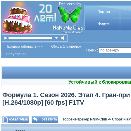
Портал
Форум
Правила оформления
Обход блокировок
Поиск :
Популярное
Устойчивый к блокировка
Формула 1. Сезон 2026. Этап 4. Гран-при
[H.264/1080p] [60 fps] F1TV
Торрент-трекер NNM-Club
->
Спорт и а