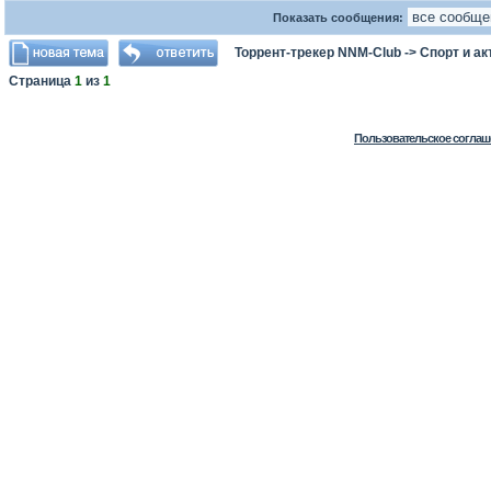
Показать сообщения:
Торрент-трекер NNM-Club
->
Спорт и а
Страница
1
из
1
Пользовательское соглаш