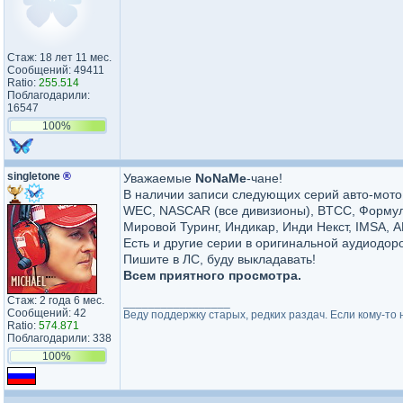
Стаж: 18 лет 11 мес.
Сообщений: 49411
Ratio:
255.514
Поблагодарили:
16547
100%
singletone
®
Уважаемые
NoNaMe
-чане!
В наличии записи следующих серий авто-мот
WEC, NASCAR (все дивизионы), BTCC, Формула
Мировой Туринг, Индикар, Инди Некст, IMSA, А
Есть и другие серии в оригинальной аудиодор
Пишите в ЛС, буду выкладавать!
Всем приятного просмотра.
Стаж: 2 года 6 мес.
_________________
Сообщений: 42
Веду поддержку старых, редких раздач. Если кому-то 
Ratio:
574.871
Поблагодарили: 338
100%