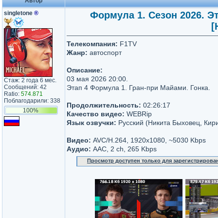
Автор
singletone
®
Формула 1. Сезон 2026. Эт
[
Телекомпания:
F1TV
Жанр:
автоспорт
Описание:
03 мая 2026 20:00.
Стаж: 2 года 6 мес.
Сообщений: 42
Этап 4 Формула 1. Гран-при Майами. Гонка.
Ratio:
574.871
Поблагодарили: 338
Продолжительность:
02:26:17
100%
Качество видео:
WEBRip
Язык озвучки:
Русский (Никита Быховец, Кир
Видео:
AVC/H.264, 1920х1080, ~5030 Kbps
Аудио:
AAC, 2 ch, 265 Kbps
Просмотр доступен только для зарегистрирова