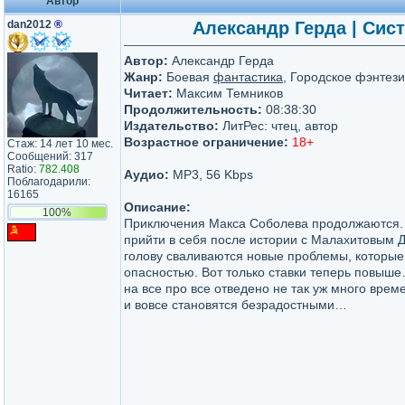
Автор
dan2012
®
Александр Герда | Сист
Автор:
Александр Герда
Жанр:
Боевая
фантастика
, Городское фэнтези
Читает:
Максим Темников
Продолжительность:
08:38:30
Издательство:
ЛитРес: чтец, автор
Возрастное ограничение:
18+
Стаж: 14 лет 10 мес.
Сообщений: 317
Ratio:
782.408
Аудио:
MP3, 56 Kbps
Поблагодарили:
16165
Описание:
100%
Приключения Макса Соболева продолжаются. 
прийти в себя после истории с Малахитовым Д
голову сваливаются новые проблемы, которые
опасностью. Вот только ставки теперь повыше…
на все про все отведено не так уж много врем
и вовсе становятся безрадостными…