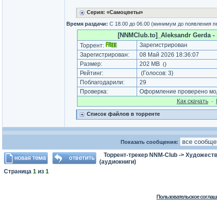
Серия: «Самоцветы»
Время раздачи:
С 18.00 до 06.00 (минимум до появления п
[NNMClub.to]_Aleksandr Gerda - 
Зарегистрирован
Торрент:
Зарегистрирован:
08 Май 2026 18:36:07
Размер:
202 MB
(
)
Рейтинг:
(Голосов:
3
)
Поблагодарили:
29
Проверка:
Оформление проверено мод
Как cкачать
·
Список файлов в торренте
Показать сообщения:
Торрент-трекер NNM-Club
->
Художеств
(аудиокниги)
Страница
1
из
1
Пользовательское соглаш