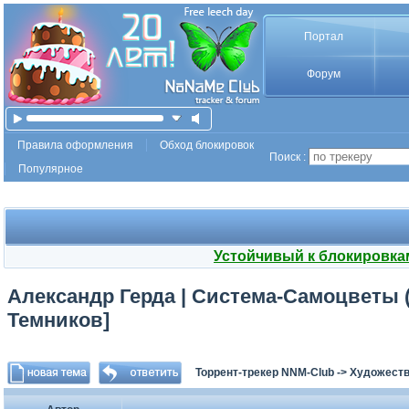
Портал
Форум
Правила оформления
Обход блокировок
Поиск :
Популярное
Устойчивый к блокировка
Александр Герда | Система-Самоцветы (
Темников]
Торрент-трекер NNM-Club
->
Художеств