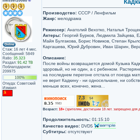
messer20080
®
Кадк
Производство:
СССР / Ленфильм
Жанр:
мелодрама
Режиссер:
Анатолий Вехотко, Наталья Троще
Актеры:
Георгий Бурков, Людмила Зайцева, Е
Майя Булгакова, Борис Новиков, Степан Крыл
Каргашева, Юрий Дубровин, Иван Шарин, Вера
Стаж: 16 лет 4 мес.
Сообщений: 5849
Описание:
Ratio:
35.323
Раздал:
91.42 TB
После войны возвращается домой Кузьма Кадк
Поблагодарили:
здоровый, но не один, а с ребенком. Растерян
209975
на последнем перегоне отстала от поезда мат
100%
не верит Кадкину - ни односельчане, ни собст
Откуда: Советский
меньше всех, конечно, жена...
Измаил
7.3
54
/10
Возраст:
18+
(зрителям, достигшим 18 лет. запрещено для 
Продолжительность:
01:15:10
Качество видео:
DVD5
Субтитры:
отсутствуют