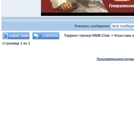
Показать сообщения:
Торрент-трекер NNM-Club
->
Классика 
Страница
1
из
1
Пользовательское соглаш