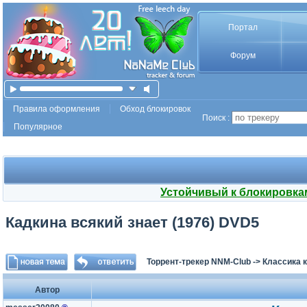
Портал
Форум
Правила оформления
Обход блокировок
Поиск :
Популярное
Устойчивый к блокировка
Кадкина всякий знает (1976) DVD5
Торрент-трекер NNM-Club
->
Классика 
Автор