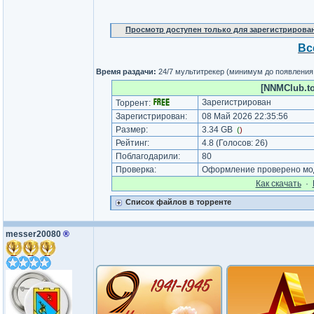
Просмотр доступен только для зарегистрирова
Вс
Время раздачи:
24/7 мультитрекер (минимум до появления
[NNMClub.to
Зарегистрирован
Торрент:
Зарегистрирован:
08 Май 2026 22:35:56
Размер:
3.34 GB
(
)
Рейтинг:
4.8
(Голосов:
26
)
Поблагодарили:
80
Проверка:
Оформление проверено мод
Как cкачать
·
Список файлов в торренте
messer20080
®