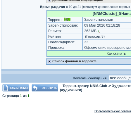
Время раздачи:
с 10 до 21 (минимум до появления первых
[NNMClub.to]_SHaman 
Зарегистрирован
Торрент:
Зарегистрирован:
09 Май 2026 02:18:28
Размер:
263 MB
(
)
Рейтинг:
(Голосов:
9
)
Поблагодарили:
32
Проверка:
Оформление проверено мод
Как cкачать
·
Список файлов в торренте
Показать сообщения:
Торрент-трекер NNM-Club
->
Художеств
(аудиокниги)
Страница
1
из
1
Пользовательское соглаш