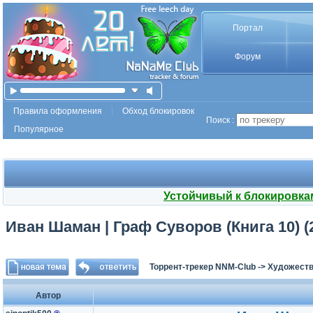
Портал
Форум
Правила оформления
Обход блокировок
Поиск :
Популярное
Устойчивый к блокировка
Иван Шаман | Граф Суворов (Книга 10) 
Торрент-трекер NNM-Club
->
Художеств
Автор