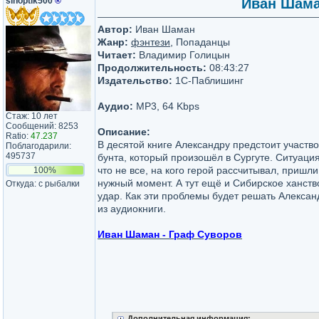
sinoptik500
®
Иван Шаман
Автор:
Иван Шаман
Жанр:
фэнтези
, Попаданцы
Читает:
Владимир Голицын
Продолжительность:
08:43:27
Издательство:
1С-Паблишинг
Аудио:
MP3, 64 Kbps
Стаж: 10 лет
Сообщений: 8253
Описание:
Ratio:
47.237
В десятой книге Александру предстоит участв
Поблагодарили:
495737
бунта, который произошёл в Сургуте. Ситуаци
что не все, на кого герой рассчитывал, пришл
100%
нужный момент. А тут ещё и Сибирское ханств
Откуда: с рыбалки
удар. Как эти проблемы будет решать Алексан
из аудиокниги.
Иван Шаман - Граф Суворов
Дополнительная информация: