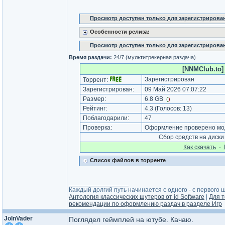
Просмотр доступен только для зарегистрирова
Особенности релиза:
Просмотр доступен только для зарегистрирова
Время раздачи:
24/7 (мультитрекерная раздача)
[NNMClub.to]_
Зарегистрирован
Торрент:
Зарегистрирован:
09 Май 2026 07:07:22
Размер:
6.8 GB
(
)
Рейтинг:
4.3
(Голосов:
13
)
Поблагодарили:
47
Проверка:
Оформление проверено мод
Сбор средств на диск
Как cкачать
·
Список файлов в торренте
_________________
Каждый долгий путь начинается с одного - с первого ша
Антология классических шутеров от id Software
|
Для т
рекомендации по оформлению раздач в разделе Игр
JoInVader
Поглядел геймплей на ютубе. Качаю.