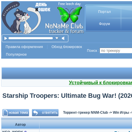
Портал
Форум
Правила оформления
Обход блокировок
Поиск :
Популярное
Устойчивый к блокировка
Starship Troopers: Ultimate Bug War! (2026
Торрент-трекер NNM-Club
->
Win Игры
-
Автор