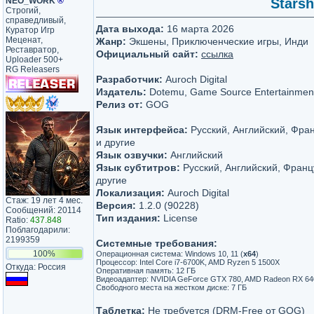
NEO_WORK
®
Starsh
Строгий,
справедливый,
Дата выхода:
16 марта 2026
Куратор Игр
Меценат,
Жанр:
Экшены, Приключенческие игры, Инди
Реставратор,
Официальный сайт:
ссылка
Uploader 500+
RG Releasers
Разработчик:
Auroch Digital
Издатель:
Dotemu, Game Source Entertainmen
Релиз от:
GOG
Язык интерфейса:
Русский, Английский, Фра
и другие
Язык озвучки:
Английский
Язык субтитров:
Русский, Английский, Франц
другие
Локализация:
Auroch Digital
Стаж: 19 лет 4 мес.
Версия:
1.2.0 (90228)
Сообщений: 20114
Тип издания:
License
Ratio:
437.848
Поблагодарили:
2199359
Системные требования:
100%
Операционная система: Windows 10, 11 (
х64
)
Процессор: Intel Core i7-6700K, AMD Ryzen 5 1500X
Откуда: Россия
Оперативная память: 12 ГБ
Видеоадаптер: NVIDIA GeForce GTX 780, AMD Radeon RX 6400
Свободного места на жестком диске: 7 ГБ
Таблетка:
Не требуется (DRM-Free от GOG)