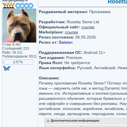
Антрепренёр
®
Rosett
Раздаваемый материал:
Программа
Разработчик:
Rosetta Stone Ltd
Официальный сайт:
ссылка
Marketplace:
ссылка
Релиз состоялся:
06.05.2026
Релиз от:
Balatan
Стаж: 8 лет
Сообщений: 223
Поддерживаемая ОС:
Android 11+
Ratio:
38.311
Поблагодарили: 6511
Тип издания:
Premium
2.07%
Права Root:
Не требуются
Язык интерфейса:
Русский, Английский, Немец
Описание:
Почему приложение Rosetta Stone? Потому чт
язык — окружить себя им, и метод Dynamic Imm
именно это. Интерактивные и контекстуальны
расширенного обучения, которые буквально у 
или оффлайн и совершенно без рекламы. Науч
английском, японском, корейском, китайском,
иврите, хинди, ирландском, персидском, польс
Дополнительная информация: