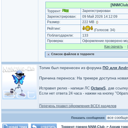
[NNMClub.
Зарегистрирован
Торрент:
Зарегистрирован:
09 Май 2026 14:12:09
Размер:
222 MB
(
)
Рейтинг:
(Голосов:
34
)
Поблагодарили:
133
Проверка:
Оформление проверено мод
Как cкачать
·
Список файлов в торренте
Топик был перенесен из форума
ПО для Andr
Причина переноса: На трекере доступна нова
Исправил релиз - напиши ЛС
OctaneS
, дав ссылку
Если нет ответа 24 часа - нажми на кнопку "Обра
_________________
Перечень правил оформления ВСЕХ разделов
Показать сообщения:
Торрент-трекер NNM-Club
->
Архив тор