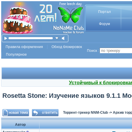
Портал
Форум
Правила оформления
Обход блокировок
Поиск :
Популярное
Устойчивый к блокировка
Rosetta Stone: Изучение языков 9.1.1 Mod
Торрент-трекер NNM-Club
->
Архив тор
Автор