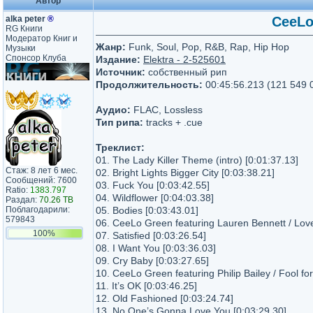
Автор
alka peter
®
CeeLo 
RG Книги
Модератор Книг и
Жанр:
Funk, Soul, Pop, R&B, Rap, Hip Hop
Музыки
Спонсор Клуба
Издание:
Elektra - 2-525601
Источник:
собственный рип
Продолжительность:
00:45:56.213 (121 549 
Аудио:
FLAC, Lossless
Тип рипа:
tracks + .cue
Треклист:
01. The Lady Killer Theme (intro) [0:01:37.13]
Стаж: 8 лет 6 мес.
02. Bright Lights Bigger City [0:03:38.21]
Сообщений: 7600
03. Fuck You [0:03:42.55]
Ratio:
1383.797
04. Wildflower [0:04:03.38]
Раздал:
70.26 TB
Поблагодарили:
05. Bodies [0:03:43.01]
579843
06. CeeLo Green featuring Lauren Bennett / Lov
100%
07. Satisfied [0:03:26.54]
08. I Want You [0:03:36.03]
09. Cry Baby [0:03:27.65]
10. CeeLo Green featuring Philip Bailey / Fool fo
11. It’s OK [0:03:46.25]
12. Old Fashioned [0:03:24.74]
13. No One’s Gonna Love You [0:03:29.30]