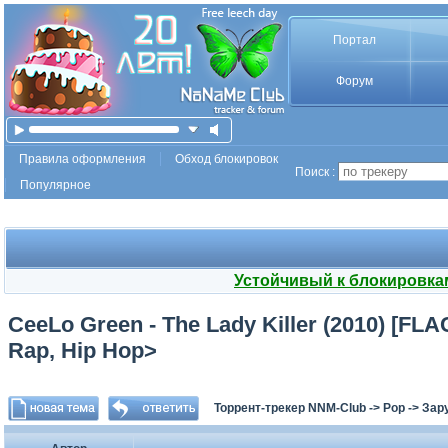
Портал
Форум
Правила оформления
Обход блокировок
Поиск :
Популярное
Устойчивый к блокировка
CeeLo Green - The Lady Killer (2010) [FLA
Rap, Hip Hop>
Торрент-трекер NNM-Club
->
Pop
->
Зар