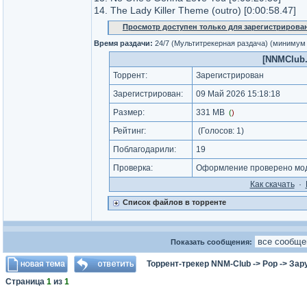
14. The Lady Killer Theme (outro) [0:00:58.47]
Просмотр доступен только для зарегистрирова
Время раздачи:
24/7 (Mультитрекерная раздача) (минимум
[NNMClub.t
Торрент:
Зарегистрирован
Зарегистрирован:
09 Май 2026 15:18:18
Размер:
331 MB
(
)
Рейтинг:
(Голосов:
1
)
Поблагодарили:
19
Проверка:
Оформление проверено моде
Как cкачать
·
Список файлов в торренте
Показать сообщения:
Торрент-трекер NNM-Club
->
Pop
->
Зар
Страница
1
из
1