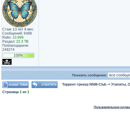
Стаж: 13 лет 8 мес.
Сообщений: 6488
Ratio:
10.999
Раздал:
22.3 TB
Поблагодарили:
249274
100%
Показать сообщения:
Торрент-трекер NNM-Club
->
Утилиты, 
Страница
1
из
1
Пользовательское соглаш