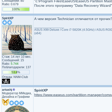
Сообщений: 80
"c:\Program Files\EaseUS\EaseUS Partition Mast
Ratio: 0.679
После этого программу "Data Recovery Wizard
100%
SpiritXP
А чем версия Technician отличается от прочих
_________________
ASUS X99 Deluxe / Core i7-5820K (4.5GHz) / ASUS ROG
(x64)
Стаж: 14 лет 10 мес.
Сообщений: 15
Ratio:
5.744
Поблагодарили: 137
53.4%
Откуда: NNM-Club
artushj
®
SpiritXP
Модератор ММедиа,
https://www.easeus.com/partition-manager/comp
Дизайна и Графики