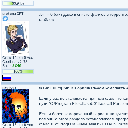
33.94%
prokurorOPT
.bin = 0 байт даже в списке файлов в торренте
файлов.
Стаж: 15 лет 5 мес.
Сообщений: 78
Ratio:
3.046
100%
nauticus
Файл
EuCfg.bin
и в оригинальном комплекте
A
Если у вас не скачивается данный файл, то ка
пути "C:\Program Files\EaseUS\EaseUS Partition
Есть и более замороченный вариант получен
помощью этого раздела устанавливаем програм
файл в "c:\Program Files\EaseUS\EaseUS Partiti
Стаж: 16 лет 8 мес.