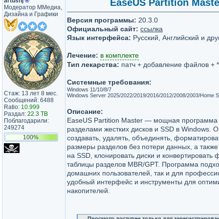
artushj
®
EaseUS Partition Master
Модератор ММедиа,
Дизайна и Графики
Версия программы:
20.3.0
Официальный сайт:
ссылка
Язык интерфейса:
Русский, Английский и дру
Лечение:
в комплекте
Тип лекарства:
патч + добавление файлов + *
Системные требования:
Windows 11/10/8/7
Стаж: 13 лет 8 мес.
Windows Server 2025/2022/2019/2016/2012/2008/2003/Home S
Сообщений: 6488
Ratio:
10.999
Описание:
Раздал:
22.3 TB
EaseUS Partition Master — мощная программа
Поблагодарили:
249274
разделами жестких дисков и SSD в Windows. О
100%
создавать, удалять, объединять, форматирова
размеры разделов без потери данных, а также
на SSD, клонировать диски и конвертировать
таблицы разделов MBR/GPT. Программа подхо
домашних пользователей, так и для професси
удобный интерфейс и инструменты для оптим
накопителей.
Просмотр доступен только для зарегистрирова