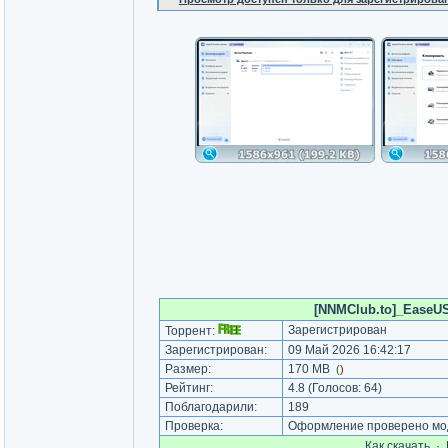
[NNMClub.to]_EaseUS P
Зарегистрирован
Торрент:
Зарегистрирован:
09 Май 2026 16:42:17
Размер:
170 MB
(
)
Рейтинг:
4.8
(Голосов:
64
)
Поблагодарили:
189
Проверка:
Оформление проверено мод
Как cкачать
·