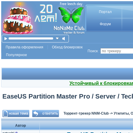
Портал
Форум
Правила оформления
Обход блокировок
Поиск :
Популярное
Устойчивый к блокировка
EaseUS Partition Master Pro / Server / Tech
Торрент-трекер NNM-Club
->
Утилиты, 
Автор