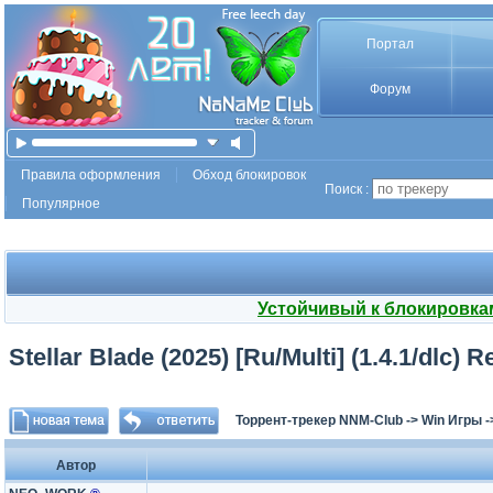
Портал
Форум
Правила оформления
Обход блокировок
Поиск :
Популярное
Устойчивый к блокировка
Stellar Blade (2025) [Ru/Multi] (1.4.1/dlc) 
Торрент-трекер NNM-Club
->
Win Игры
-
Автор