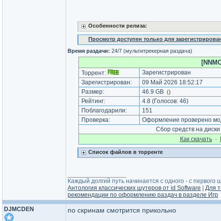
Особенности релиза:
Просмотр доступен только для зарегистрирова
Время раздачи:
24/7 (мультитрекерная раздача)
[NNMCl
Зарегистрирован
Торрент:
Зарегистрирован:
09 Май 2026 18:52:17
Размер:
46.9 GB
(
)
Рейтинг:
4.8
(Голосов:
46
)
Поблагодарили:
151
Проверка:
Оформление проверено мод
Сбор средств на диск
Как cкачать
·
Список файлов в торренте
_________________
Каждый долгий путь начинается с одного - с первого ша
Антология классических шутеров от id Software
|
Для т
рекомендации по оформлению раздач в разделе Игр
DJMCDEN
по скринам смотрится прикольно