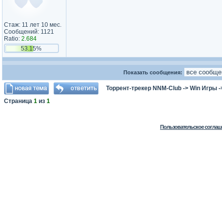
Стаж: 11 лет 10 мес.
Сообщений: 1121
Ratio:
2.684
53.15%
Показать сообщения:
Торрент-трекер NNM-Club
->
Win Игры
-
Страница
1
из
1
Пользовательское соглаш