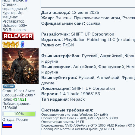
NEO_WORK
®
Строгий,
справедливый,
Дата выхода:
12 июня 2025
Куратор Игр
Меценат,
Жанр:
Экшены, Приключенческие игры, Ролев
Реставратор,
Официальный сайт:
ссылка
Uploader 500+
RG Releasers
Разработчик:
SHIFT UP Corporation
Издатель:
PlayStation Publishing LLC (excludin
Релиз от:
FitGirl
Язык интерфейса:
Русский, Английский, Фра
и другие
Язык озвучки:
Английский, Французский, Нем
и другие
Язык субтитров:
Русский, Английский, Франц
другие
Локализация:
SHIFT UP Corporation
Стаж: 19 лет 3 мес.
Версия:
1.4.1 build 19963153
Сообщений: 20097
Тип издания:
Repack
Ratio:
437.821
Поблагодарили:
2198406
Системные требования:
100%
Операционная система: Windows 10+ (
х64
)
Процессор: Intel Core i5-8400, AMD Ryzen 5 3600X
Откуда: Россия
Оперативная память: 16 ГБ
Видеоадаптер: NVIDIA GeForce GTX 1060, AMD Radeon RX 58
Свободного места на жестком диске: до 61.8 ГБ