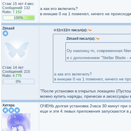
Стаж: 15 лет 4 мес.
Сообщений: 132
а как его включить?
Ratio:
7.152
в инишке 0 на 1 поменял, ничего не происходи
100%
Zimaell
rr11rr22rr писал(а):
Zimaell писал(а):
Оу наконец-то, современная Nie
и с дополнением "Stellar Blade -
Стаж: 14 лет
Сообщений: 215
а как его включить?
Ratio:
4.775
в инишке 0 на 1 поменял, ничего не пр
0%
"После установки в открытых локациях (Пусто
можно купить наряды, прически и аксессуары в
Хитяра
ОЧЕНЬ долгая установка 2часа 30 минут при э
еще и эти 4 левых приложения запускаются в 