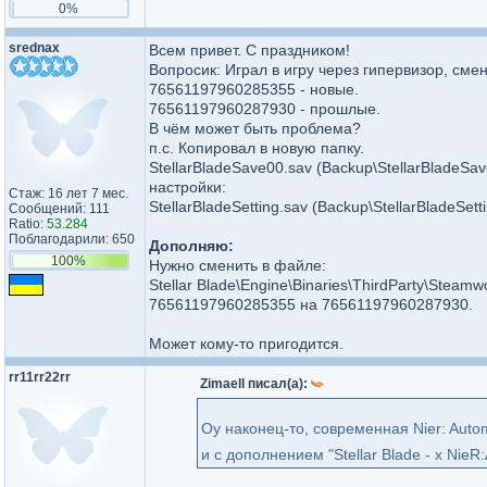
0%
srednax
Всем привет. С праздником!
Вопросик: Играл в игру через гипервизор, сме
76561197960285355 - новые.
76561197960287930 - прошлые.
В чём может быть проблема?
п.с. Копировал в новую папку.
StellarBladeSave00.sav (Backup\StellarBladeSa
настройки:
Стаж: 16 лет 7 мес.
StellarBladeSetting.sav (Backup\StellarBladeSett
Сообщений: 111
Ratio:
53.284
Поблагодарили: 650
Дополняю:
100%
Нужно сменить в файле:
Stellar Blade\Engine\Binaries\ThirdParty\Steamw
76561197960285355 на 76561197960287930.
Может кому-то пригодится.
rr11rr22rr
Zimaell писал(а):
Оу наконец-то, современная Nier: Aut
и с дополнением "Stellar Blade - x Nie