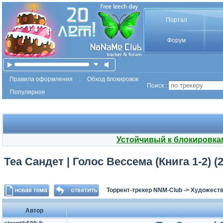
Портал
Форум
Правила оформления
Обход блокировок
Поиск :
Популярное
Устойчивый к блокировка
Теа Сандет | Голос Вессема (Книга 1-2) 
Торрент-трекер NNM-Club
->
Художеств
Автор