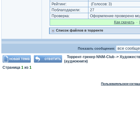
Рейтинг:
(Голосов:
3
)
Поблагодарили:
27
Проверка:
Оформление проверено мод
Как cкачать
·
Список файлов в торренте
Показать сообщения:
Торрент-трекер NNM-Club
->
Художеств
(аудиокниги)
Страница
1
из
1
Пользовательское соглаш