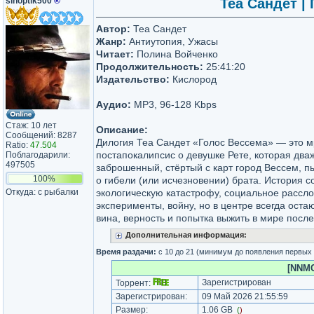
sinoptik500
®
Теа Сандет | 
Автор:
Теа Сандет
Жанр:
Антиутопия, Ужасы
Читает:
Полина Войченко
Продолжительность:
25:41:20
Издательство:
Кислород
Аудио:
MP3, 96-128 Kbps
Стаж: 10 лет
Описание:
Сообщений: 8287
Дилогия Теа Сандет «Голос Вессема» — это м
Ratio:
47.504
постапокалипсис о девушке Рете, которая два
Поблагодарили:
497505
заброшенный, стёртый с карт город Вессем, п
100%
о гибели (или исчезновении) брата. История с
Откуда: с рыбалки
экологическую катастрофу, социальное рассл
эксперименты, войну, но в центре всегда оста
вина, верность и попытка выжить в мире посл
Дополнительная информация:
Время раздачи:
с 10 до 21 (минимум до появления первых
[NNMC
Зарегистрирован
Торрент:
Зарегистрирован:
09 Май 2026 21:55:59
Размер:
1.06 GB
(
)