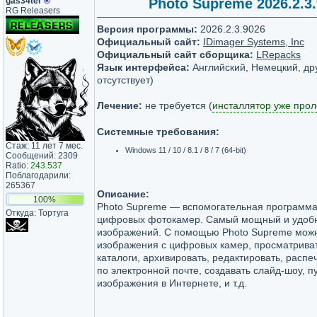
gas34ter
®
Photo Supreme 2026.2.3.
RG Releasers
Версия программы:
2026.2.3.9026
Официальный сайт:
IDimager Systems, Inc
Официальный сайт сборщика:
LRepacks
Язык интерфейса:
Английский, Немецкий, дру
отсутствует)
Лечение:
не требуется (
инсталлятор уже про
Системные требования:
Стаж: 11 лет 7 мес.
Windows 11 / 10 / 8.1 / 8 / 7 (64-bit)
Сообщений: 2309
Ratio:
243.537
Поблагодарили:
265367
Описание:
100%
Photo Supreme — вспомогательная программа
Откуда: Тортуга
цифровых фотокамер. Самый мощный и удобн
изображений. С помощью Photo Supreme мож
изображения с цифровых камер, просматриват
каталоги, архивировать, редактировать, распе
по электронной почте, создавать слайд-шоу, п
изображения в Интернете, и т.д.