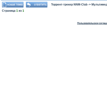
Торрент-трекер NNM-Club
->
Мультимед
Страница
1
из
1
Пользовательское соглаш