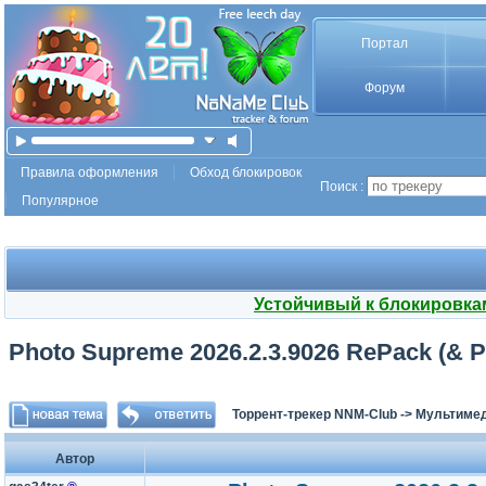
Портал
Форум
Правила оформления
Обход блокировок
Поиск :
Популярное
Устойчивый к блокировка
Photo Supreme 2026.2.3.9026 RePack (& Po
Торрент-трекер NNM-Club
->
Мультимед
Автор