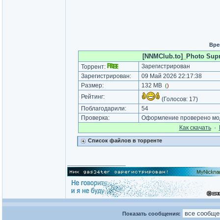
Вре
[NNMClub.to]_Photo Supre
Зарегистрирован
Торрент:
Зарегистрирован:
09 Май 2026 22:17:38
Размер:
132 MB
(
)
Рейтинг:
(Голосов:
17
)
Поблагодарили:
54
Проверка:
Оформление проверено мод
Как cкачать
·
Список файлов в торренте
_________________
Показать сообщения: