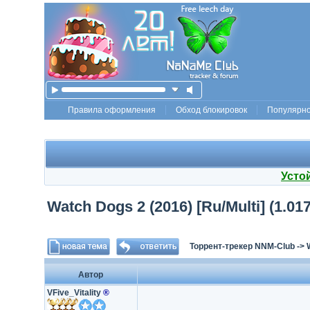
Правила оформления
Обход блокировок
Популярн
Усто
Watch Dogs 2 (2016) [Ru/Multi] (1.01
Торрент-трекер NNM-Club
->
Автор
VFive_Vitality
®