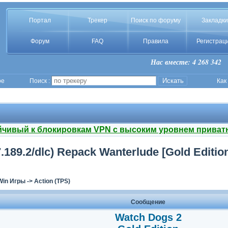
Портал
Трекер
Поиск по форуму
Закладки
Форум
FAQ
Правила
Регистрац
Нас вместе: 4 268 342
ое
Поиск :
Как
йчивый к блокировкам VPN с высоким уровнем приват
7.189.2/dlc) Repack Wanterlude [Gold Editio
Win Игры
->
Action (TPS)
Сообщение
Watch Dogs 2