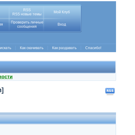
RSS
Мой Клуб
RSS новые темы
Проверить личные
ия
Вход
сообщения
 искать
Как скачивать
Как раздавать
Спасибо!
ности
n]