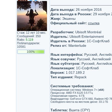
Дата выхода:
26 ноября 2016
Дата выхода в России:
29 ноября 
Жанр:
Экшены
Официальный сайт:
ссылка
Разработчик:
Ubisoft Montréal
Стаж: 12 лет 10 мес.
Сообщений: 350
Издатель:
Ubisoft Entertainment
Ratio:
5.119
Издатель в России:
1С-СофтКлаб
Поблагодарили:
Релиз от:
Wanterlude
10581
100%
Язык интерфейса:
Русский, Английс
Язык озвучки:
Русский, Английский
Язык субтитров:
Русский, Английск
Локализация:
1С-СофтКлаб
Версия:
1.017.189.2
Тип издания:
Repack
Системные требования:
Операционная система: Windows 7+ (
x64
)
Процессор: AMD FX 6120 3.5 ГГц
Оперативная память: 6 ГБ
Видеоадаптер: GeForce GTX 660, Radeon HD 7870
Свободного места на жестком диске: 33.1 ГБ
Таблетка:
Вшита (CPY)