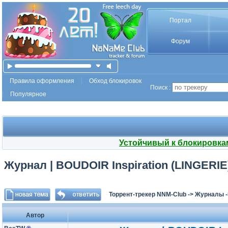
Портал
Форум
Правила оформления
Обход блокировок
Поиск :
Популярное
Устойчивый к блокировка
Журнал | BOUDOIR Inspiration (LINGERIE)
Торрент-трекер NNM-Club
->
Журналы
Автор