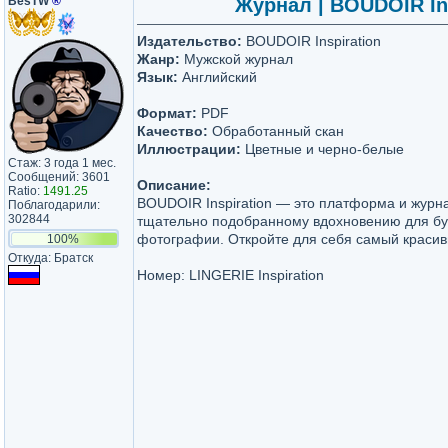
BesTW
®
Журнал | BOUDOIR Ins
Издательство:
BOUDOIR Inspiration
Жанр:
Мужской журнал
Язык:
Английский
Формат:
PDF
Качество:
Обработанный скан
Иллюстрации:
Цветные и черно-белые
Стаж: 3 года 1 мес.
Сообщений: 3601
Описание:
Ratio:
1491.25
BOUDOIR Inspiration — это платформа и журн
Поблагодарили:
302844
тщательно подобранному вдохновению для б
фотографии. Откройте для себя самый красив
100%
Откуда: Братск
Номер: LINGERIE Inspiration