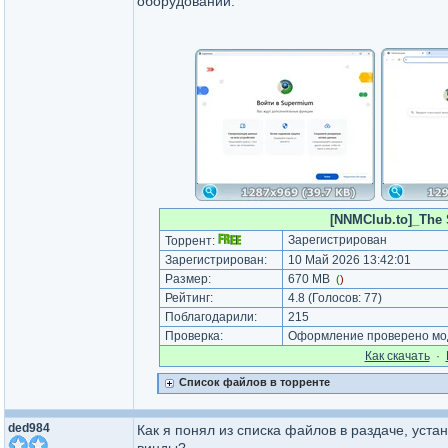
оборудовании.
[NNMClub.to]_The 
Зарегистрирован
Торрент:
Зарегистрирован:
10 Май 2026 13:42:01
Размер:
670 MB
(
)
Рейтинг:
4.8
(Голосов:
77
)
Поблагодарили:
215
Проверка:
Оформление проверено мод
Как cкачать
·
Список файлов в торренте
ded984
Как я понял из списка файлов в раздаче, уста