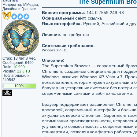
artushj
®
The Supermium Brow
Модератор ММедиа,
Дизайна и Графики
Версия программы:
144.0.7559.249 R3
Официальный сайт:
ссылка
Язык интерфейса:
Русский, Английский и дру
Лечение:
не требуется
Системные требования:
Windows XP - 11
Стаж: 13 лет 8 мес.
Описание:
Сообщений: 6490
The Supermium Browser — современный брауз
Ratio:
10.999
Chromium, созданный специально для поддер
Раздал:
22.3 TB
Поблагодарили:
Windows, включая Windows XP, Vista и 7. Прое
249542
пользователей, которым нужен актуальный и 
100%
браузер на устаревших системах без потери с
современными сайтами и веб-технологиями.
Браузер поддерживает расширения Chrome, 
профилей, современный интерфейс и больши
актуальных версий Chromium. Supermium такж
оптимизации производительности, исправлени
улучшенную совместимость с современными и
стандартами, позволяя комфортно работать д