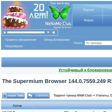
Портал
Форум
Правила оформления
Обход блокировок
Поиск :
Популярное
Устойчивый к блокировка
The Supermium Browser 144.0.7559.249 R3 
Торрент-трекер NNM-Club
->
Утилиты, 
Автор