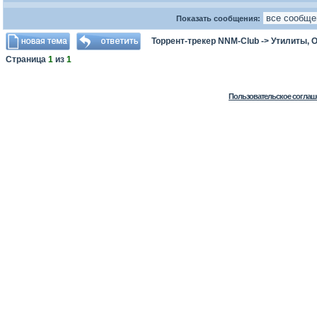
Показать сообщения:
Торрент-трекер NNM-Club
->
Утилиты, 
Страница
1
из
1
Пользовательское соглаш