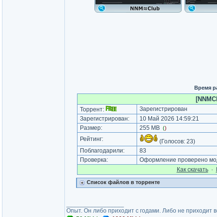
Время р
[NNMCl
Зарегистрирован
Торрент:
Зарегистрирован:
10 Май 2026 14:59:21
Размер:
255 MB
(
)
Рейтинг:
(Голосов:
23
)
Поблагодарили:
83
Проверка:
Оформление проверено мод
Как cкачать
·
Список файлов в торренте
_________________
Опыт. Он либо приходит с годами. Либо не приходит 