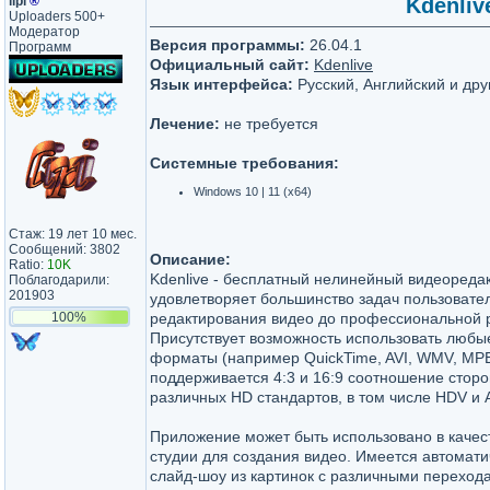
lipi
®
Kdenliv
Uploaders 500+
Модератор
Версия программы:
26.04.1
Программ
Официальный сайт:
Kdenlive
Язык интерфейса:
Русский, Английский и дру
Лечение:
не требуется
Системные требования:
Windows 10 | 11 (х64)
Стаж: 19 лет 10 мес.
Сообщений: 3802
Описание:
Ratio:
10K
Kdenlive - бесплатный нелинейный видеоредак
Поблагодарили:
201903
удовлетворяет большинство задач пользовател
100%
редактирования видео до профессиональной 
Присутствует возможность использовать любы
форматы (например QuickTime, AVI, WMV, MPE
поддерживается 4:3 и 16:9 соотношение сторо
различных HD стандартов, в том числе HDV и
Приложение может быть использовано в качес
студии для создания видео. Имеется автомати
слайд-шоу из картинок с различными переход