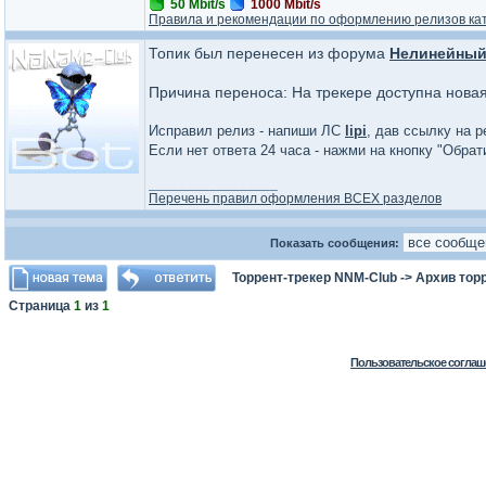
50 Mbit/s
1000 Mbit/s
Правила и рекомендации по оформлению релизов ка
Топик был перенесен из форума
Нелинейный
Причина переноса: На трекере доступна нова
Исправил релиз - напиши ЛС
lipi
, дав ссылку на р
Если нет ответа 24 часа - нажми на кнопку "Обра
_________________
Перечень правил оформления ВСЕХ разделов
Показать сообщения:
Торрент-трекер NNM-Club
->
Архив тор
Страница
1
из
1
Пользовательское соглаш