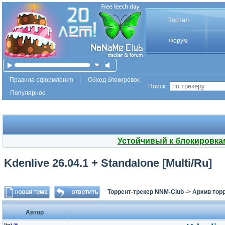
Портал
Форум
Правила оформления
Обход блокировок
Поиск :
Популярное
Устойчивый к блокировка
Kdenlive 26.04.1 + Standalone [Multi/Ru]
Торрент-трекер NNM-Club
->
Архив тор
Автор