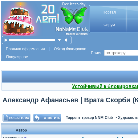
Портал
Форум
Правила оформления
Обход блокировок
Поиск :
Популярное
Устойчивый к блокировка
Александр Афанасьев | Врата Скорби (Кн
Торрент-трекер NNM-Club
->
Художеств
Автор