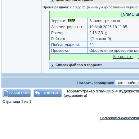
Время раздачи:
с 10 до 21 (минимум до появления первых
[NNMClub.
Зарегистрирован
Торрент:
Зарегистрирован:
10 Май 2026 18:11:05
Размер:
2.16 GB
(
)
Рейтинг:
(Голосов:
9
)
Поблагодарили:
44
Проверка:
Оформление проверено мод
Как cкачать
·
Список файлов в торренте
Показать сообщения:
Торрент-трекер NNM-Club
->
Художеств
(аудиокниги)
Страница
1
из
1
Пользовательское соглаш