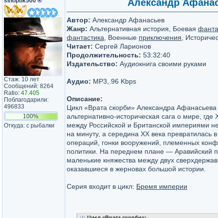
sinoptik500
®
Александр Афанась
Автор:
Александр Афанасьев
Жанр:
Альтернативная история, Боевая
фанта
фантастика
, Военные
приключения
, Историче
Читает:
Сергей Ларионов
Продолжительность:
53:32:40
Издательство:
Аудиокнига своими руками
Стаж: 10 лет
Аудио:
MP3, 96 Kbps
Сообщений: 8264
Ratio:
47.405
Описание:
Поблагодарили:
496833
Цикл «Врата скорби» Александра Афанасьева
альтернативно-историческая сага о мире, где
100%
между Российской и Британской империями н
Откуда: с рыбалки
на минуту, а середина XX века превратилась в
операций, гонки вооружений, племенных конф
политики. На переднем плане — Аравийский п
маленькие княжества между двух сверхдержав
оказавшиеся в жерновах большой истории.
Серия входит в цикл:
Бремя империи
Цикл «Врата скорби»: