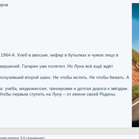
иров
1964-й. Хлеб в авоське, кефир в бутылках и чужое лицо в
вершений. Гагарин уже полетел. Но Луна всё ещё ждёт
получивший второй шанс. Не чтобы мстить. Не чтобы бежать. А
ла: учёба, медкомиссия, тренировки и долгая дорога к звёздам.
тобы первым ступить на Луну – от имени своей Родины.
ения первых 3-5 скачавших)