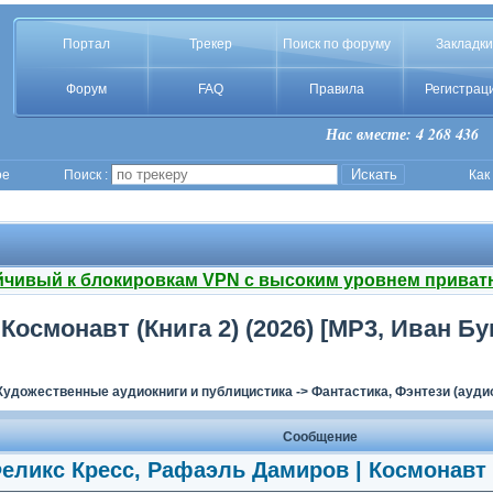
Портал
Трекер
Поиск по форуму
Закладки
Форум
FAQ
Правила
Регистрац
Нас вместе: 4 268 436
ое
Поиск :
Как
йчивый к блокировкам VPN с высоким уровнем приват
осмонавт (Книга 2) (2026) [MP3, Иван Бу
Художественные аудиокниги и публицистика
->
Фантастика, Фэнтези (ауди
Сообщение
еликс Кресс, Рафаэль Дамиров | Космонавт (