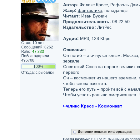
Автор:
Феликс Кресс, Рафаэль Дам
Жанр:
фантастика
, попаданцы
Читает:
Иван Букчин
Продолжительность:
08:22:50
Издательство:
ЛитРес
Аудио:
MP3, 128 Kbps
Стаж: 10 лет
Сообщений: 8262
Описание:
Ratio:
47.333
Он погиб – а очнулся юным. Москва, 
Поблагодарили:
496708
зеркале.
Советский Союз на пороге великих с
100%
первого.
Откуда: с рыбалки
Он – космонавт из нашего времени, 
чтобы снова взлететь.
Теперь его путь – пройти всё с нача
Чтобы успеть раньше американцев. Ч
Феликс Кресс - Космонавт
Дополнительная информация:
Время раздачи:
с 10 до 21 (минимум до появл