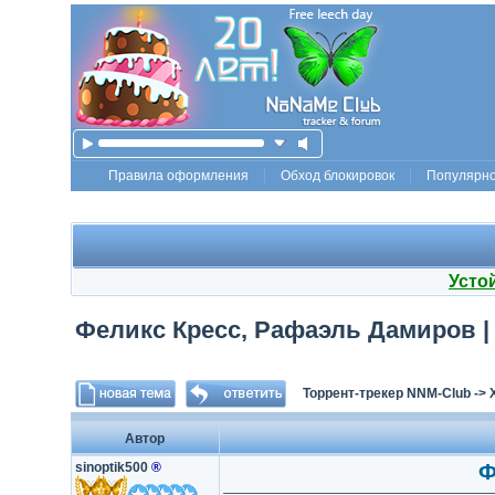
Правила оформления
Обход блокировок
Популярн
Усто
Феликс Кресс, Рафаэль Дамиров | К
Торрент-трекер NNM-Club
->
Автор
sinoptik500
®
Ф