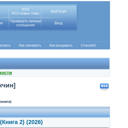
RSS
Мой Клуб
RSS новые темы
Проверить личные
ия
Вход
сообщения
 искать
Как скачивать
Как раздавать
Спасибо!
ности
кчин]
окниги)
Книга 2) (2026)