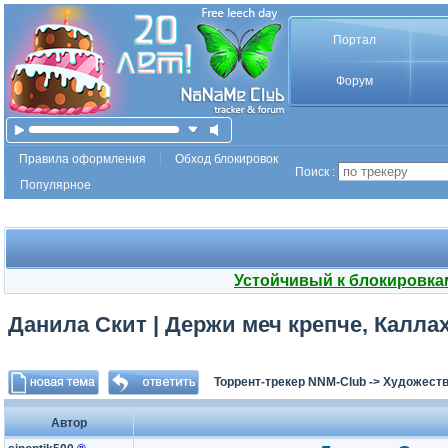
Портал
Форум
Правила оформления
Обход блокировок
Поиск :
Популярное
Устойчивый к блокировка
Данила Скит | Держи меч крепче, Калла
Торрент-трекер NNM-Club
->
Художеств
Автор