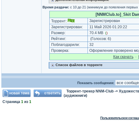
Время раздачи:
с 10 до 21 (минимум до появления первых
[NNMClub.to]_Skit Dani
Зарегистрирован
Торрент:
Зарегистрирован:
11 Май 2026 01:20:22
Размер:
70.4 MB
(
)
Рейтинг:
(Голосов:
6
)
Поблагодарили:
32
Проверка:
Оформление проверено мод
Как cкачать
·
Список файлов в торренте
Показать сообщения:
Торрент-трекер NNM-Club
->
Художеств
(аудиокниги)
Страница
1
из
1
Пользовательское соглаш