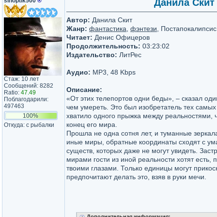
sinoptik500
®
Данила Скит 
Автор:
Данила Скит
Жанр:
фантастика
,
фэнтези
, Постапокалипсис
Читает:
Денис Офицеров
Продолжительность:
03:23:02
Издательство:
ЛитРес
Аудио:
MP3, 48 Kbps
Стаж: 10 лет
Сообщений: 8282
Описание:
Ratio:
47.49
«От этих телепортов одни беды», – сказал од
Поблагодарили:
497463
чем умереть. Это был изобретатель тех самых
хватило одного прыжка между реальностями, ч
100%
конец его мира.
Откуда: с рыбалки
Прошла не одна сотня лет, и туманные зеркал
иные миры, обратные координаты сходят с ума
существ, которых даже не могут увидеть. Зас
мирами гости из иной реальности хотят есть, 
твоими глазами. Только единицы могут прикосн
предпочитают делать это, взяв в руки мечи.
Дополнительная информация: