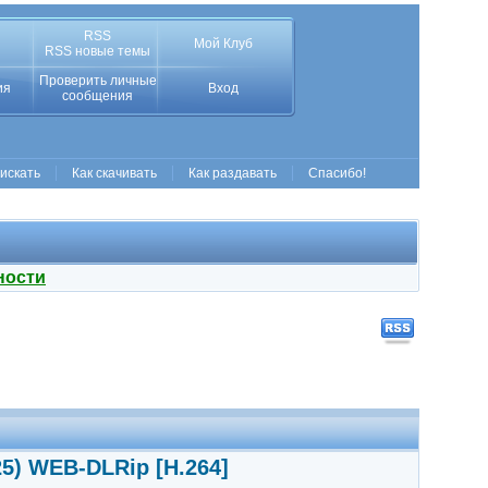
RSS
Мой Клуб
RSS новые темы
Проверить личные
ия
Вход
сообщения
 искать
Как скачивать
Как раздавать
Спасибо!
ности
5) WEB-DLRip [H.264]