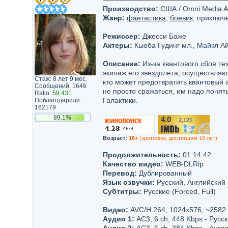
Производство:
США / Omni Media Art
Жанр:
фантастика
,
боевик
, приключ
Режиссер:
Джесси Баже
Актеры:
Кьюба Гудинг мл., Майкл А
Описание:
Из-за квантового сбоя те
экипаж его звездолета, осуществля
Стаж: 8 лет 9 мес.
кто может предотвратить квантовый 
Сообщений: 1646
не просто сражаться, им надо понят
Ratio:
59.431
Галактики.
Поблагодарили:
162179
89.1%
4.0
2,121
/10
Возраст:
16+
(зрителям, достигшим 16 лет)
Продолжительность:
01:14:42
Качество видео:
WEB-DLRip
Перевод:
Дублированный
Язык озвучки:
Русский, Английский
Субтитры:
Русские (Forced, Full)
Видео:
AVC/H.264, 1024x576, ~2582
Аудио 1:
AC3, 6 ch, 448 Kbps - Русс