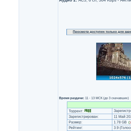
Аудио 2:
AC3, 6 ch, 384 Kbps - Англ
Просмотр доступен только для за
Время раздачи:
11 - 13 МСК (до 3 скачавших)
Зарегистр
Торрент:
Зарегистрирован:
11 Май 202
Размер:
1.78 GB
(
Рейтинг:
3.9
(Голос