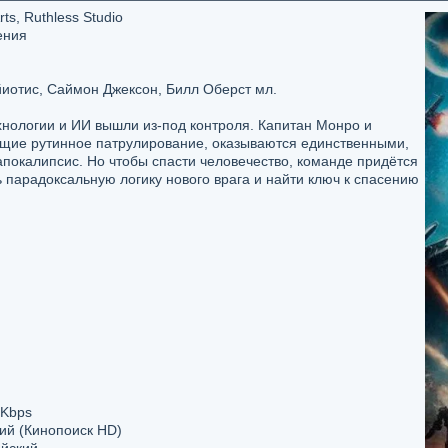
s, Ruthless Studio
ения
йиотис, Саймон Джексон, Билл Оберст мл.
хнологии и ИИ вышли из-под контроля. Капитан Монро и
ющие рутинное патрулирование, оказываются единственными,
апокалипсис. Но чтобы спасти человечество, команде придётся
ь парадоксальную логику нового врага и найти ключ к спасению
 Kbps
кий (Кинопоиск HD)