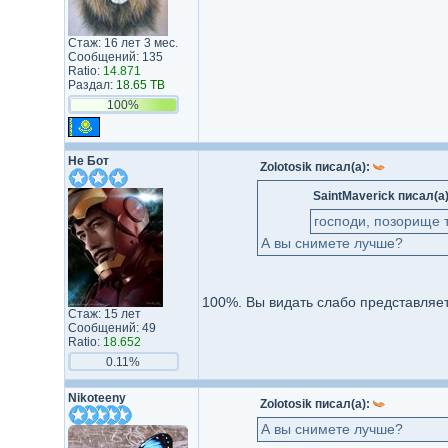
Стаж: 16 лет 3 мес.
Сообщений: 135
Ratio:
14.871
Раздал:
18.65 TB
100%
Не Бот
Zolotosik писал(а):
SaintMaverick писал(а
господи, позорище т
А вы снимете лучше?
100%. Вы видать слабо представляет
Стаж: 15 лет
Сообщений: 49
Ratio:
18.652
0.11%
Nikoteeny
Zolotosik писал(а):
А вы снимете лучше?