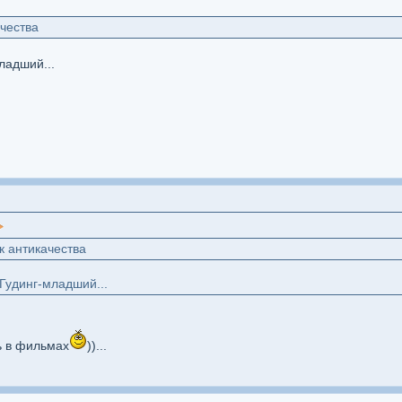
ачества
младший...
к антикачества
 Гудинг-младший...
ь в фильмах
))...