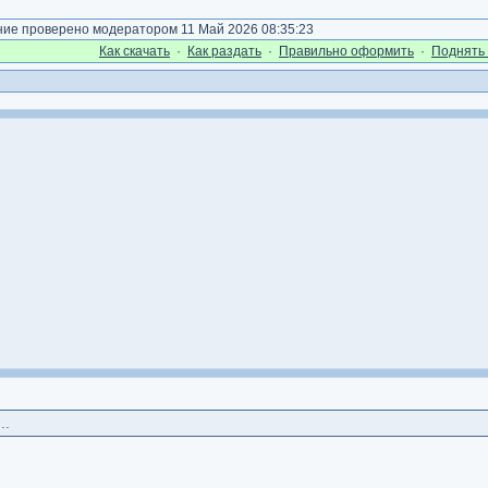
е проверено модератором 11 Май 2026 08:35:23
Как cкачать
·
Как раздать
·
Правильно оформить
·
Поднять 
..