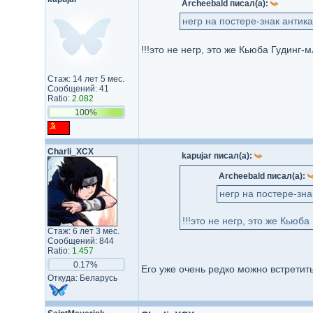
Archeebald писал(а):
негр на постере-знак антик
!!!это не негр, это же Кьюба Гудинг-
Стаж: 14 лет 5 мес.
Сообщений: 41
Ratio:
2.082
100%
Charli_XCX
kapujar писал(а):
Archeebald писал(а):
негр на постере-зна
!!!это не негр, это же Кьюба
Стаж: 6 лет 3 мес.
Сообщений: 844
Ratio:
1.457
0.17%
Его уже очень редко можно встретит
Откуда: Беларусь