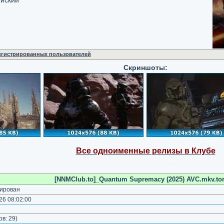
ийский
регистрированных пользователей
Скриншоты:
Все одноименные релизы в Клубе
[NNMClub.to]_Quantum Supremacy (2025) AVC.mkv.tor
ирован
6 08:02:00
)
ов:
29
)