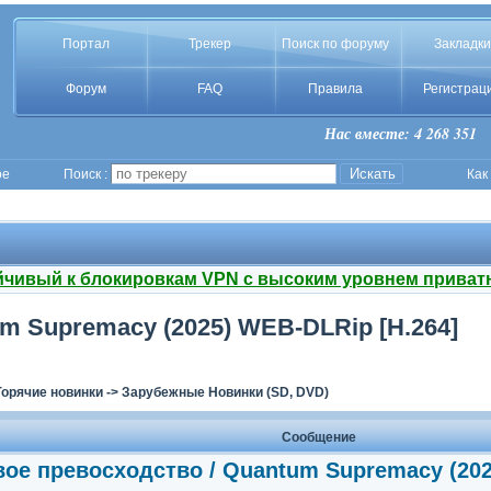
Портал
Трекер
Поиск по форуму
Закладки
Форум
FAQ
Правила
Регистрац
Нас вместе: 4 268 351
ое
Поиск :
Как
йчивый к блокировкам VPN с высоким уровнем приват
m Supremacy (2025) WEB-DLRip [H.264]
Горячие новинки
->
Зарубежные Новинки (SD, DVD)
Сообщение
ое превосходство / Quantum Supremacy (202