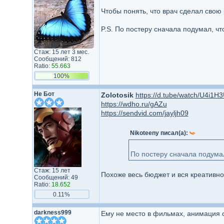
Чтобы понять, что врач сделал свою 
P.S. По постеру сначала подумал, чт
Стаж: 15 лет 3 мес.
Сообщений: 812
Ratio:
55.663
100%
Не Бот
Zolotosik
https://d.tube/watch/U4i1
https://wdho.ru/gAZu
https://sendvid.com/jayljh09
Nikoteeny писал(а):
По постеру сначала подумал
Стаж: 15 лет
Похоже весь бюджет и вся креативнос
Сообщений: 49
Ratio:
18.652
0.11%
darkness999
Ему не место в фильмах, анимация 