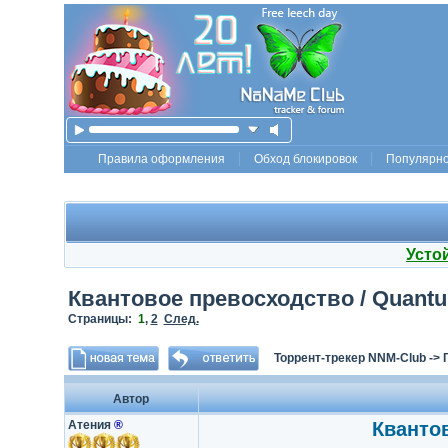
Правила оформления
Обход блокировок
Популярн
Усто
Квантовое превосходство / Quantu
Страницы:
1
,
2
След.
Торрент-трекер NNM-Club
->
Автор
Атения
®
Квантов