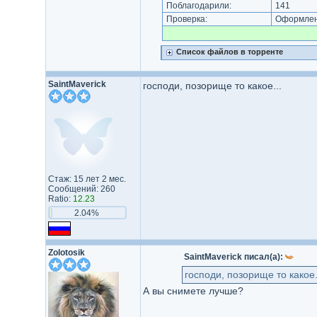
Поблагодарили:
141
Проверка:
Оформлени
Список файлов в торренте
SaintMaverick
господи, позорище то какое...
Стаж: 15 лет 2 мес.
Сообщений: 260
Ratio:
12.23
2.04%
Zolotosik
SaintMaverick писал(а):
господи, позорище то какое.
А вы снимете лучше?