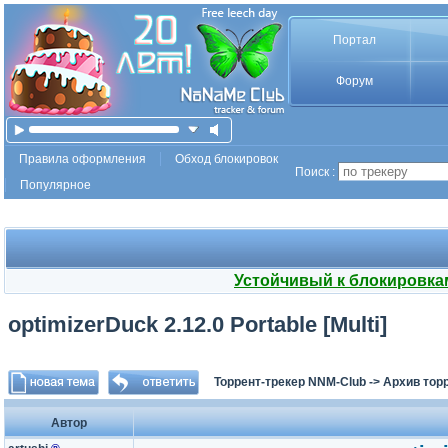
Портал
Форум
Правила оформления
Обход блокировок
Поиск :
Популярное
Устойчивый к блокировка
optimizerDuck 2.12.0 Portable [Multi]
Торрент-трекер NNM-Club
->
Архив тор
Автор