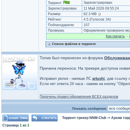
Зарегистрирован
Торрент:
Зарегистрирован:
11 Май 2026 09:55:24
Размер:
82.3 MB
(
)
Рейтинг:
4.5
(Голосов:
34
)
Поблагодарили:
107
Проверка:
Оформление проверено мод
Как cкачать
·
Список файлов в торренте
Топик был перенесен из форума
Обслуживан
Причина переноса: На трекере доступна нова
Исправил релиз - напиши ЛС
artushj
, дав ссылку 
Если нет ответа 24 часа - нажми на кнопку "Обра
_________________
Перечень правил оформления ВСЕХ разделов
Показать сообщения:
Торрент-трекер NNM-Club
->
Архив тор
Страница
1
из
1