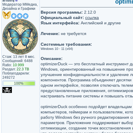
artushj
®
optimi
Модератор ММедиа,
Дизайна и Графики
Версия программы:
2.12.0
Официальный сайт:
ссылка
Язык интерфейса:
Английский и другие
Лечение:
не требуется
Системные требования:
Windows 10 - 11 (x64)
Стаж: 13 лет 8 мес.
Описание:
Сообщений: 6488
optimizerDuck — это бесплатный инструмент 
Ratio:
10.999
Windows, ориентированный на повышение про
Раздал:
22.3 TB
Поблагодарили:
улучшение конфиденциальности и удаление 
249272
компонентов. Программа объединяет десятки 
100%
одном интерфейсе, позволяя отключать телем
предустановленные приложения, оптимизиров
настраивать питание системы и повышать отзы
optimizerDuck особенно подойдет владельцам
компьютеров, геймерам и пользователям, кото
работу Windows без ручного редактирования 
параметров. Приложение поддерживает выбо
оптимизации, создание точек восстановления 