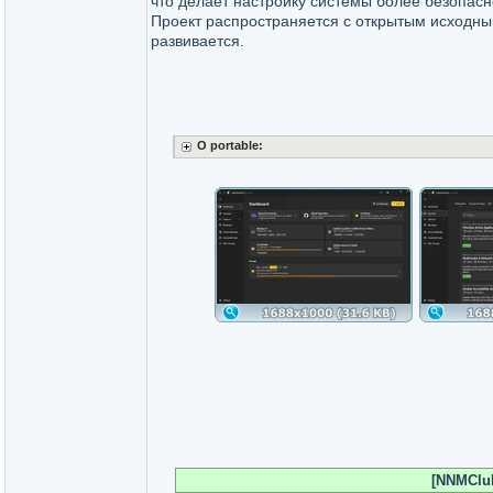
что делает настройку системы более безопасн
Проект распространяется с открытым исходны
развивается.
O portable:
[NNMClub