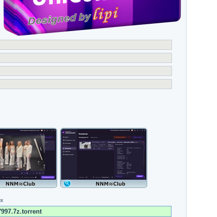
их
997.7z.torrent