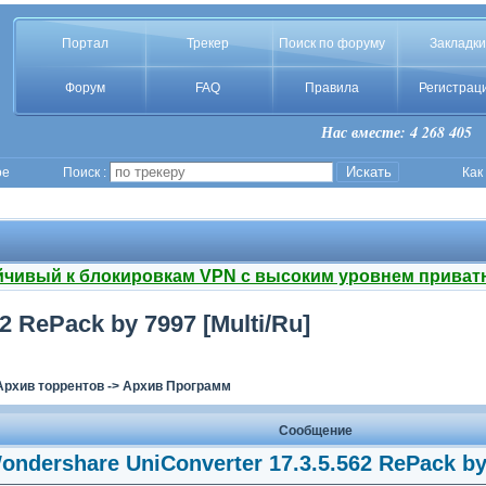
Портал
Трекер
Поиск по форуму
Закладки
Форум
FAQ
Правила
Регистрац
Нас вместе: 4 268 405
ое
Поиск :
Как
йчивый к блокировкам VPN с высоким уровнем приват
2 RePack by 7997 [Multi/Ru]
Архив торрентов
->
Архив Программ
Сообщение
ondershare UniConverter 17.3.5.562 RePack by 