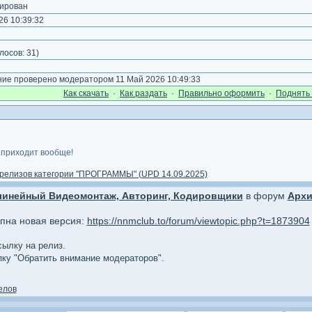
ирован
6 10:39:32
лосов:
31
)
е проверено модератором 11 Май 2026 10:49:33
Как cкачать
·
Как раздать
·
Правильно оформить
·
Поднять 
 приходит вообще!
релизов категории "ПРОГРАММЫ" (UPD 14.09.2025)
линейный Видеомонтаж, Авторинг, Кодировщики
в форум
Архи
упна новая версия:
https://nnmclub.to/forum/viewtopic.php?t=1873904
сылку на релиз.
опку "Обратить внимание модераторов".
елов