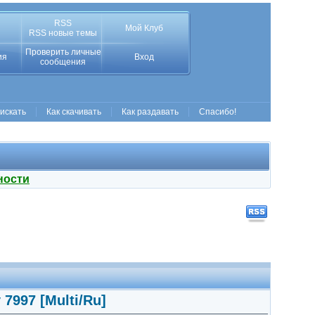
RSS
Мой Клуб
RSS новые темы
Проверить личные
ия
Вход
сообщения
 искать
Как скачивать
Как раздавать
Спасибо!
ности
7997 [Multi/Ru]