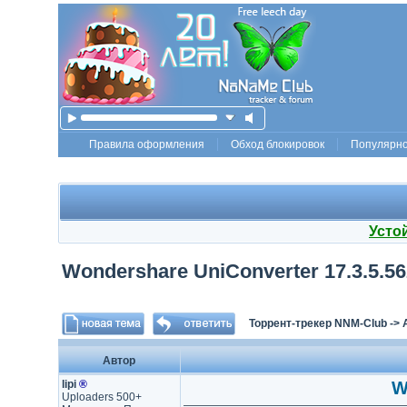
Правила оформления
Обход блокировок
Популярн
Усто
Wondershare UniConverter 17.3.5.56
Торрент-трекер NNM-Club
->
Автор
lipi
®
W
Uploaders 500+