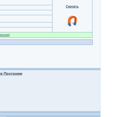
Скачать
ратио!
в Программ