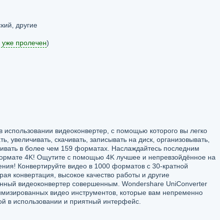
кий, другие
 уже пролечен
)
 в использовании видеоконвертер, с помощью которого вы легко
ь, увеличивать, скачивать, записывать на диск, организовывать,
ривать в более чем 159 форматах. Наслаждайтесь последним
ормате 4K! Ощутите с помощью 4K лучшее и непревзойдённое на
ния! Конвертируйте видео в 1000 форматов с 30-кратной
рая конвертация, высокое качество работы и другие
нный видеоконвертер совершенным. Wondershare UniConverter
имизированных видео инструментов, которые вам непременно
ой в использовании и приятный интерфейс.