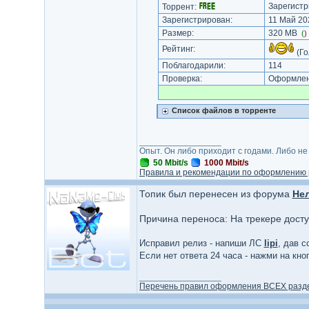
Зарегистр
Торрент:
Зарегистрирован:
11 Май 202
Размер:
320 MB
(
)
Рейтинг:
(Го
Поблагодарили:
114
Проверка:
Оформлени
Список файлов в торренте
_________________
Опыт. Он либо приходит с годами. Либо не
50 Mbit/s
1000 Mbit/s
Правила и рекомендации по оформлению 
Топик был перенесен из форума
Не
Причина переноса: На трекере дост
Исправил релиз - напиши ЛС
lipi
, дав с
Если нет ответа 24 часа - нажми на кн
_________________
Перечень правил оформления ВСЕХ разд