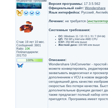
Модератор Программ
Версия программы:
17.3.5.562
Официальный сайт:
Wondershare
Язык интерфейса:
Русский, Английс
Лечение:
не требуется (
инсталлятор
Системные требования:
ОС:
Windows 11 / 10 / 8.1 / 8 / 7 (64-bit)
ЦП:
750 МГц Intel или AMD CPU
Стаж: 19 лет 10 мес.
ОЗУ:
256 Мб или выше
Жесткий диск:
100 Мб или выше
Сообщений: 3801
Ratio:
10K
Поблагодарили:
201753
Описание:
100%
Wondershare UniConverter - простой
можете конвертировать, редактироват
захватывать видеосигнал и просмат
дополнением к VCU в новом видеоф
сегодняшний день качество изображе
скоростью без потери качества. Быст
дополнительные функции делают да
также предлагает полный набор опт
пригодятся. Программа имеет прост