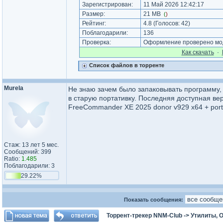
Зарегистрирован:
11 Май 2026 12:42:17
Размер:
21 MB
(
)
Рейтинг:
4.8
(Голосов:
42
)
Поблагодарили:
136
Проверка:
Оформление проверено мод
Как cкачать
·
Список файлов в торренте
Murela
Не знаю зачем было запаковывать программу, 
в старую портативку. Последняя доступная вер
FreeCommander XE 2025 donor v929 x64 + porta
Стаж: 13 лет 5 мес.
Сообщений: 399
Ratio:
1.485
Поблагодарили: 3
29.22%
Показать сообщения:
Торрент-трекер NNM-Club
->
Утилиты, 