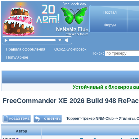
Портал
Форум
Правила оформления
Обход блокировок
Поиск :
Популярное
Устойчивый к блокировка
FreeCommander XE 2026 Build 948 RePac
Торрент-трекер NNM-Club
->
Утилиты, 
Автор