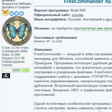
artushj
®
FreeCommander XE 2
Модератор ММедиа,
Дизайна и Графики
Версия программы:
Build 948
Официальный сайт:
ссылка
Язык интерфейса:
Русский, Английский и дру
Лечение:
не требуется (
инсталлятор уже про
Системные требования:
Windows XP - 11 (x64)
Стаж: 13 лет 8 мес.
Описание:
Сообщений: 6488
FreeCommander — мощный и гибко настраив
Ratio:
10.999
Раздал:
22.3 TB
менеджер для Windows, способный заменить 
Поблагодарили:
Проводник. Программа использует удобный д
249283
интерфейс с вкладками, что значительно уско
100%
сортировку и управление файлами. FreeCom
поддерживает работу с архивами, FTP/SFTP-
пакетное переименование, синхронизацию пап
дубликатов. Встроенный просмотрщик позволя
текстовые, бинарные, HEX- и графические фа
приложений.
Одной из ключевых особенностей программы 
степень настройки: можно изменять горячие к