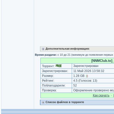
Дополнительная информация:
Время раздачи:
с 10 до 21 (минимум до появления первых
[NNMClub.to]_
Зарегистрирован
Торрент:
Зарегистрирован:
11 Май 2026 13:58:32
Размер:
1.28 GB
(
)
Рейтинг:
4.5
(Голосов:
13
)
Поблагодарили:
52
Проверка:
Оформление проверено мод
Как cкачать
·
Список файлов в торренте