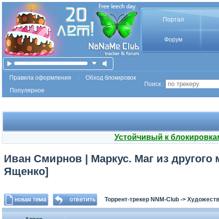
Портал
Форум
Правила оформления
Обход блокировок
Поиск :
Популярное
Устойчивый к блокировка
Иван Смирнов | Маркус. Маг из другого м
Ященко]
Торрент-трекер NNM-Club
->
Художеств