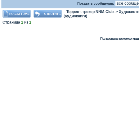
Показать сообщения:
Торрент-трекер NNM-Club
->
Художеств
(аудиокниги)
Страница
1
из
1
Пользовательское соглаш