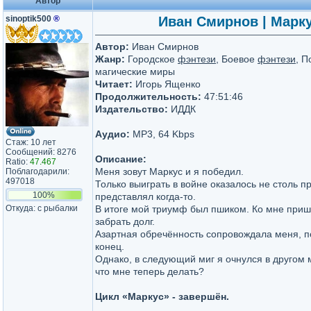
Автор
sinoptik500
®
Иван Смирнов | Маркус
Автор:
Иван Смирнов
Жанр:
Городское
фэнтези
, Боевое
фэнтези
, П
магические миры
Читает:
Игорь Ященко
Продолжительность:
47:51:46
Издательство:
ИДДК
Аудио:
MP3, 64 Kbps
Стаж: 10 лет
Сообщений: 8276
Описание:
Ratio:
47.467
Меня зовут Маркус и я победил.
Поблагодарили:
497018
Только выиграть в войне оказалось не столь пр
100%
представлял когда-то.
Откуда: с рыбалки
В итоге мой триумф был пшиком. Ко мне приш
забрать долг.
Азартная обречённость сопровождала меня, п
конец.
Однако, в следующий миг я очнулся в другом ме
что мне теперь делать?
Цикл «Маркус» - завершён.