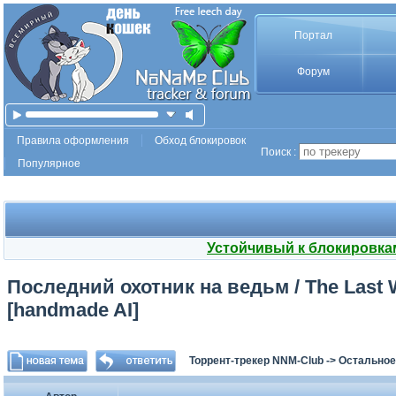
Портал
Форум
Правила оформления
Обход блокировок
Поиск :
Популярное
Устойчивый к блокировка
Последний охотник на ведьм / The Last Wi
[handmade AI]
Торрент-трекер NNM-Club
->
Остальное