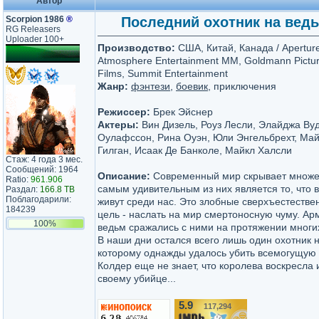
Автор
Scorpion 1986
®
Последний охотник на ведьм 
RG Releasers
Uploader 100+
Производство:
США, Китай, Канада / Aperture
Atmosphere Entertainment MM, Goldmann Pictu
Films, Summit Entertainment
Жанр:
фэнтези
,
боевик
, приключения
Режиссер:
Брек Эйснер
Актеры:
Вин Дизель, Роуз Лесли, Элайджа Ву
Оулафссон, Рина Оуэн, Юли Энгельбрехт, Май
Гилган, Исаак Де Банколе, Майкл Халсли
Стаж: 4 года 3 мес.
Сообщений: 1964
Описание:
Современный мир скрывает множес
Ratio:
961.906
самым удивительным из них является то, что 
Раздал:
166.8 TB
Поблагодарили:
живут среди нас. Это злобные сверхъестестве
184239
цель - наслать на мир смертоносную чуму. Ар
100%
ведьм сражались с ними на протяжении многих
В наши дни остался всего лишь один охотник н
которому однажды удалось убить всемогущую 
Колдер еще не знает, что королева воскресла 
своему убийце...
5.9
117,294
/10