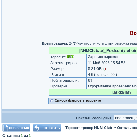
Вс
Время раздачи:
24/7 (круглосуточно, мультитрекерная раз
[NNMClub.to]_Posledniy ohotni
Зарегистрирован
Торрент:
Зарегистрирован:
11 Май 2026 15:54:53
Размер:
5.24 GB
(
)
Рейтинг:
4.6
(Голосов:
22
)
Поблагодарили:
89
Проверка:
Оформление проверено мод
Как cкачать
·
Список файлов в торренте
Показать сообщения:
Торрент-трекер NNM-Club
->
Остальное
Страница
1
из
1