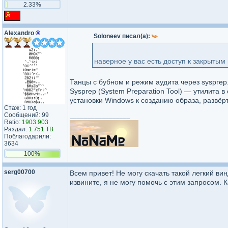
2.33%
AIexandro
®
Soloneev писал(а):
наверное у вас есть доступ к закрыты
Танцы с бубном и режим аудита через sysprep
Sysprep (System Preparation Tool) — утилита
установки Windows к созданию образа, развё
Стаж: 1 год
Сообщений: 99
_________________
Ratio:
1903.903
Раздал:
1.751 TB
Поблагодарили:
3634
100%
serg00700
Всем привет! Не могу скачать такой легкий ви
извините, я не могу помочь с этим запросом. К