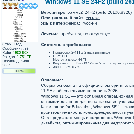
AIexandro
®
Windows 11 SE 24H2 (build 261
Версия программы:
24H2 (build 26100.8328)
Официальный сайт:
ссылка
Язык интерфейса:
Русский
Лечение:
требуется, но отсутствует
Стаж: 1 год
Системные требования:
Сообщений: 99
Ratio:
1903.903
Процессор: 2-4 ГГц, 2 ядра или выше
ОЗУ: 4 ГБ
Раздал:
1.751 TB
Место на диске: 64 ГБ
Поблагодарили:
Видеоадаптер: DirectX 12 или более поздняя верси
3634
Экран: 1280 x 720
100%
Описание:
Сборка основана на официальном оригиналь
11 SE с обновлениями на апрель 2026.
Windows 11 SE — это облачная операционная 
оптимизированная для использования ученика
Как и Intune for Education, Windows SE 11 стави
производительность, конфиденциальность уча
Она предлагает мощь и надежность Windows 
дизайном, оптимизированным для недорогих у