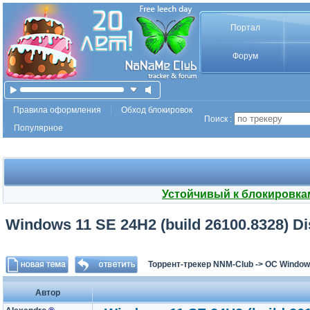
Портал
Форум
Правила оформления
Обход блокировок
Поиск :
Популярное
Устойчивый к блокировка
Windows 11 SE 24H2 (build 26100.8328) Di
Торрент-трекер NNM-Club
->
ОС Window
Автор