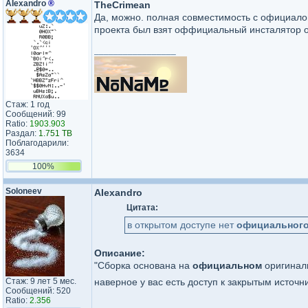
AIexandro
®
TheCrimean
Да, можно. полная совместимость с официалом
проекта был взят оффициальный инсталятор о
_________________
Стаж: 1 год
Сообщений: 99
Ratio:
1903.903
Раздал:
1.751 TB
Поблагодарили:
3634
100%
Soloneev
AIexandro
Цитата:
в открытом доступе нет
официальног
Описание:
"Сборка основана на
официальном
оригиналь
Стаж: 9 лет 5 мес.
наверное у вас есть доступ к закрытым источ
Сообщений: 520
Ratio:
2.356